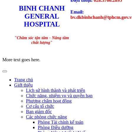
Điện thoại:
028.3760.2895
BINH CHANH
Email:
GENERAL
bv.dkbinhchanh@tphcm.gov.v
HOSPITAL
"Chăm sóc tận tâm - Nâng tầm
chất lượng"
More text goes here.
Trang chủ
Giới thiệu
Lịch sử hình thành và phát triển
Chức năng, nhiệm vụ và quyền hạn
Phương châm hoạt động
Cơ cấu tổ chức
Ban giám đốc
Các phòng chức năng
Phòng Tài chính kế toán
Phòng Điều dưỡng