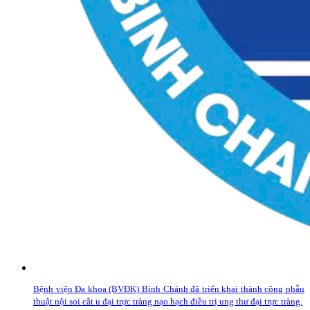
Bệnh viện Đa khoa (BVĐK) Bình Chánh đã triển khai thành công phẫu
thuật nội soi cắt u đại trực tràng nạo hạch điều trị ung thư đại trực tràng.