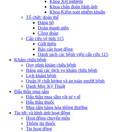
Khoa Xét nghiệm
Khoa chẩn đoán hình ảnh
Khoa Kiểm soát nhiễm khuẩn
Tổ chức đoàn thể
Đảng bộ
Đoàn thanh niên
Công đoàn
Cấp cứu vệ tinh 115
Giới thiệu
Báo cáo hoạt động
Danh sách các bệnh viện cấp cứu 115
Khám chữa bệnh
Quy trình khám chữa bệnh
Bảng giá các dịch vụ khám chữa bệnh
Lịch khám bệnh
Quản lý chất lượng và an toàn người bệnh
Danh Mục Kỹ Thuật
Đấu thầu mua sắm
Đấu thầu mua sắm vật tư y tế
Đấu thầu thuốc
Mua sắm hàng hóa thông thường
Tin tức và hình ảnh hoạt động
Hoạt động chuyên môn
Thông tin thuốc
Tin hoạt động