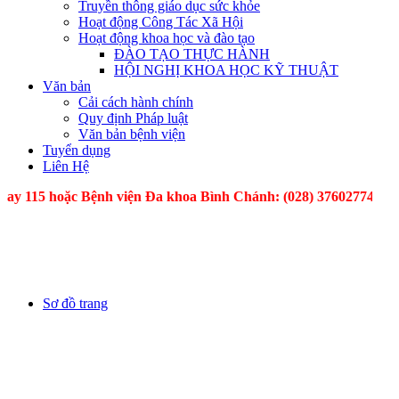
Truyền thông giáo dục sức khỏe
Hoạt động Công Tác Xã Hội
Hoạt động khoa học và đào tạo
ĐÀO TẠO THỰC HÀNH
HỘI NGHỊ KHOA HỌC KỸ THUẬT
Văn bản
Cải cách hành chính
Quy định Pháp luật
Văn bản bệnh viện
Tuyển dụng
Liên Hệ
hoặc Bệnh viện Đa khoa Bình Chánh: (028) 37602774 - C
Sơ đồ trang