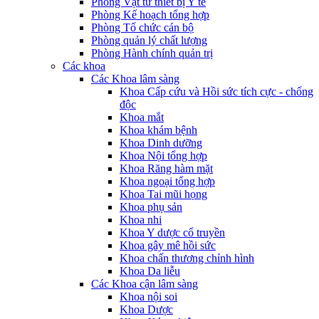
Phòng Vật tư thiết bị Y tế
Phòng Kế hoạch tổng hợp
Phòng Tổ chức cán bộ
Phòng quản lý chất lượng
Phòng Hành chính quản trị
Các khoa
Các Khoa lâm sàng
Khoa Cấp cứu và Hồi sức tích cực - chống
độc
Khoa mắt
Khoa khám bệnh
Khoa Dinh dưỡng
Khoa Nội tổng hợp
Khoa Răng hàm mặt
Khoa ngoại tổng hợp
Khoa Tai mũi họng
Khoa phụ sản
Khoa nhi
Khoa Y dược cổ truyền
Khoa gây mê hồi sức
Khoa chấn thương chỉnh hình
Khoa Da liễu
Các Khoa cận lâm sàng
Khoa nội soi
Khoa Dược