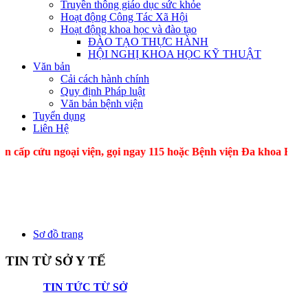
Truyền thông giáo dục sức khỏe
Hoạt động Công Tác Xã Hội
Hoạt động khoa học và đào tạo
ĐÀO TẠO THỰC HÀNH
HỘI NGHỊ KHOA HỌC KỸ THUẬT
Văn bản
Cải cách hành chính
Quy định Pháp luật
Văn bản bệnh viện
Tuyển dụng
Liên Hệ
cứu ngoại viện, gọi ngay 115 hoặc Bệnh viện Đa khoa B
Sơ đồ trang
TIN TỪ SỞ Y TẾ
TIN TỨC TỪ SỞ