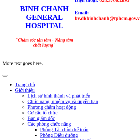
Điện thoại:
028.3760.2895
BINH CHANH
Email:
GENERAL
bv.dkbinhchanh@tphcm.gov.v
HOSPITAL
"Chăm sóc tận tâm - Nâng tầm
chất lượng"
More text goes here.
Trang chủ
Giới thiệu
Lịch sử hình thành và phát triển
Chức năng, nhiệm vụ và quyền hạn
Phương châm hoạt động
Cơ cấu tổ chức
Ban giám đốc
Các phòng chức năng
Phòng Tài chính kế toán
Phòng Điều dưỡng