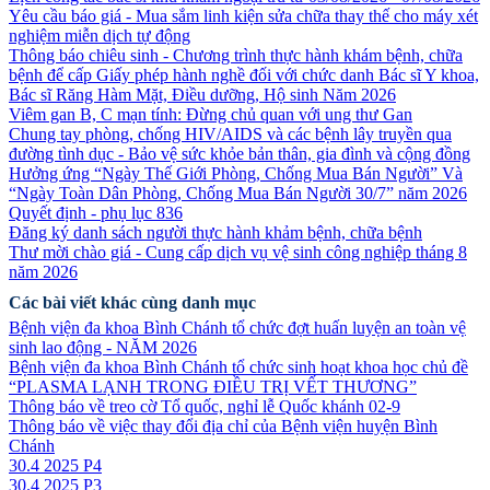
Yêu cầu báo giá - Mua sắm linh kiện sửa chữa thay thế cho máy xét
nghiệm miễn dịch tự động
Thông báo chiêu sinh - Chương trình thực hành khám bệnh, chữa
bệnh để cấp Giấy phép hành nghề đối với chức danh Bác sĩ Y khoa,
Bác sĩ Răng Hàm Mặt, Điều dưỡng, Hộ sinh Năm 2026
Viêm gan B, C mạn tính: Đừng chủ quan với ung thư Gan
Chung tay phòng, chống HIV/AIDS và các bệnh lây truyền qua
đường tình dục - Bảo vệ sức khỏe bản thân, gia đình và cộng đồng
Hưởng ứng “Ngày Thế Giới Phòng, Chống Mua Bán Người” Và
“Ngày Toàn Dân Phòng, Chống Mua Bán Người 30/7” năm 2026
Quyết định - phụ lục 836
Đăng ký danh sách người thực hành khảm bệnh, chữa bệnh
Thư mời chào giá - Cung cấp dịch vụ vệ sinh công nghiệp tháng 8
năm 2026
Các bài viết khác cùng danh mục
Bệnh viện đa khoa Bình Chánh tổ chức đợt huấn luyện an toàn vệ
sinh lao động - NĂM 2026
Bệnh viện đa khoa Bình Chánh tổ chức sinh hoạt khoa học chủ đề
“PLASMA LẠNH TRONG ĐIỀU TRỊ VẾT THƯƠNG”
Thông báo về treo cờ Tổ quốc, nghỉ lễ Quốc khánh 02-9
Thông báo về việc thay đổi địa chỉ của Bệnh viện huyện Bình
Chánh
30.4 2025 P4
30.4 2025 P3