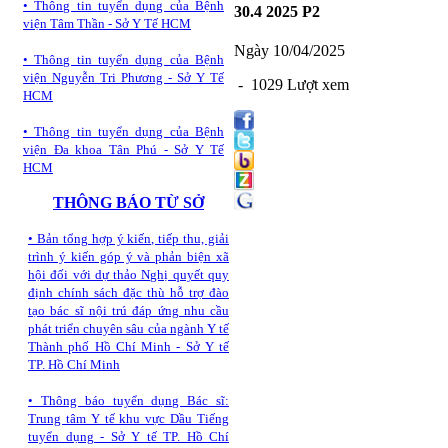
•
Thông tin tuyển dụng của Bệnh
30.4 2025 P2
viện Tâm Thần - Sở Y Tế HCM
Ngày 10/04/2025
•
Thông tin tuyển dụng của Bệnh
viện Nguyễn Tri Phương - Sở Y Tế
- 1029 Lượt xem
HCM
•
Thông tin tuyển dụng của Bệnh
viện Đa khoa Tân Phú - Sở Y Tế
HCM
THÔNG BÁO TỪ SỞ
•
Bản tổng hợp ý kiến, tiếp thu, giải
trình ý kiến góp ý và phản biện xã
hội đối với dự thảo Nghị quyết quy
định chính sách đặc thù hỗ trợ đào
tạo bác sĩ nội trú đáp ứng nhu cầu
phát triển chuyên sâu của ngành Y tế
Thành phố Hồ Chí Minh - Sở Y tế
TP. Hồ Chí Minh
•
Thông báo tuyển dụng Bác sĩ:
Trung tâm Y tế khu vực Dầu Tiếng
tuyển dụng - Sở Y tế TP. Hồ Chí