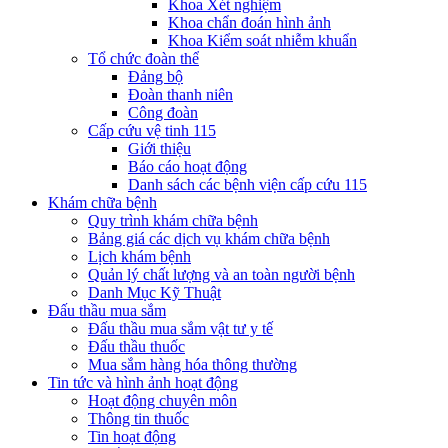
Khoa Xét nghiệm
Khoa chẩn đoán hình ảnh
Khoa Kiểm soát nhiễm khuẩn
Tổ chức đoàn thể
Đảng bộ
Đoàn thanh niên
Công đoàn
Cấp cứu vệ tinh 115
Giới thiệu
Báo cáo hoạt động
Danh sách các bệnh viện cấp cứu 115
Khám chữa bệnh
Quy trình khám chữa bệnh
Bảng giá các dịch vụ khám chữa bệnh
Lịch khám bệnh
Quản lý chất lượng và an toàn người bệnh
Danh Mục Kỹ Thuật
Đấu thầu mua sắm
Đấu thầu mua sắm vật tư y tế
Đấu thầu thuốc
Mua sắm hàng hóa thông thường
Tin tức và hình ảnh hoạt động
Hoạt động chuyên môn
Thông tin thuốc
Tin hoạt động