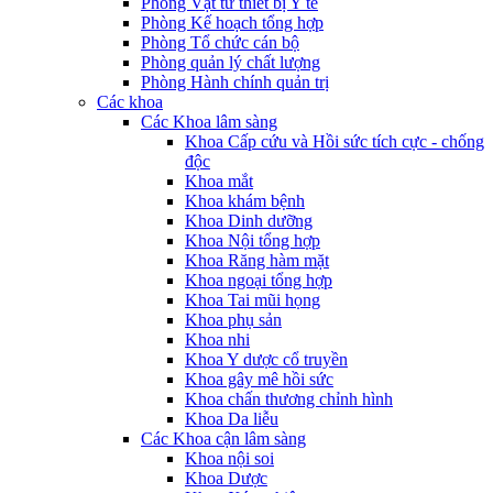
Phòng Vật tư thiết bị Y tế
Phòng Kế hoạch tổng hợp
Phòng Tổ chức cán bộ
Phòng quản lý chất lượng
Phòng Hành chính quản trị
Các khoa
Các Khoa lâm sàng
Khoa Cấp cứu và Hồi sức tích cực - chống
độc
Khoa mắt
Khoa khám bệnh
Khoa Dinh dưỡng
Khoa Nội tổng hợp
Khoa Răng hàm mặt
Khoa ngoại tổng hợp
Khoa Tai mũi họng
Khoa phụ sản
Khoa nhi
Khoa Y dược cổ truyền
Khoa gây mê hồi sức
Khoa chấn thương chỉnh hình
Khoa Da liễu
Các Khoa cận lâm sàng
Khoa nội soi
Khoa Dược