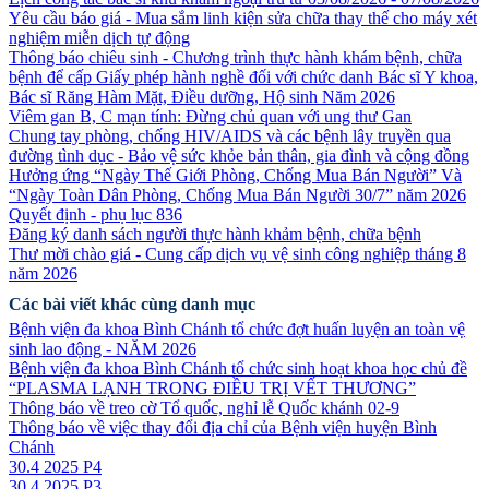
Yêu cầu báo giá - Mua sắm linh kiện sửa chữa thay thế cho máy xét
nghiệm miễn dịch tự động
Thông báo chiêu sinh - Chương trình thực hành khám bệnh, chữa
bệnh để cấp Giấy phép hành nghề đối với chức danh Bác sĩ Y khoa,
Bác sĩ Răng Hàm Mặt, Điều dưỡng, Hộ sinh Năm 2026
Viêm gan B, C mạn tính: Đừng chủ quan với ung thư Gan
Chung tay phòng, chống HIV/AIDS và các bệnh lây truyền qua
đường tình dục - Bảo vệ sức khỏe bản thân, gia đình và cộng đồng
Hưởng ứng “Ngày Thế Giới Phòng, Chống Mua Bán Người” Và
“Ngày Toàn Dân Phòng, Chống Mua Bán Người 30/7” năm 2026
Quyết định - phụ lục 836
Đăng ký danh sách người thực hành khảm bệnh, chữa bệnh
Thư mời chào giá - Cung cấp dịch vụ vệ sinh công nghiệp tháng 8
năm 2026
Các bài viết khác cùng danh mục
Bệnh viện đa khoa Bình Chánh tổ chức đợt huấn luyện an toàn vệ
sinh lao động - NĂM 2026
Bệnh viện đa khoa Bình Chánh tổ chức sinh hoạt khoa học chủ đề
“PLASMA LẠNH TRONG ĐIỀU TRỊ VẾT THƯƠNG”
Thông báo về treo cờ Tổ quốc, nghỉ lễ Quốc khánh 02-9
Thông báo về việc thay đổi địa chỉ của Bệnh viện huyện Bình
Chánh
30.4 2025 P4
30.4 2025 P3