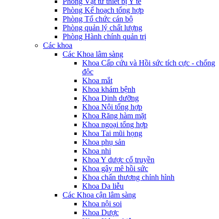
Phòng Vật tư thiết bị Y tế
Phòng Kế hoạch tổng hợp
Phòng Tổ chức cán bộ
Phòng quản lý chất lượng
Phòng Hành chính quản trị
Các khoa
Các Khoa lâm sàng
Khoa Cấp cứu và Hồi sức tích cực - chống
độc
Khoa mắt
Khoa khám bệnh
Khoa Dinh dưỡng
Khoa Nội tổng hợp
Khoa Răng hàm mặt
Khoa ngoại tổng hợp
Khoa Tai mũi họng
Khoa phụ sản
Khoa nhi
Khoa Y dược cổ truyền
Khoa gây mê hồi sức
Khoa chấn thương chỉnh hình
Khoa Da liễu
Các Khoa cận lâm sàng
Khoa nội soi
Khoa Dược