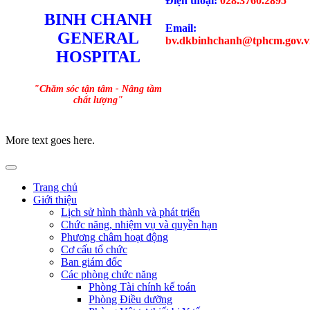
Điện thoại:
028.3760.2895
BINH CHANH
Email:
GENERAL
bv.dkbinhchanh@tphcm.gov.v
HOSPITAL
"Chăm sóc tận tâm - Nâng tầm
chất lượng"
More text goes here.
Trang chủ
Giới thiệu
Lịch sử hình thành và phát triển
Chức năng, nhiệm vụ và quyền hạn
Phương châm hoạt động
Cơ cấu tổ chức
Ban giám đốc
Các phòng chức năng
Phòng Tài chính kế toán
Phòng Điều dưỡng