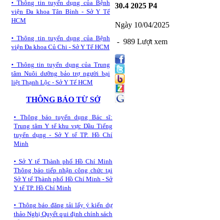
•
Thông tin tuyển dụng của Bệnh
30.4 2025 P4
viện Đa khoa Tân Bình - Sở Y Tế
HCM
Ngày 10/04/2025
•
Thông tin tuyển dụng của Bệnh
- 989 Lượt xem
viện Đa khoa Củ Chi - Sở Y Tế HCM
•
Thông tin tuyển dụng của Trung
tâm Nuôi dưỡng bảo trợ người bại
liệt Thạnh Lộc - Sở Y Tế HCM
THÔNG BÁO TỪ SỞ
•
Thông báo tuyển dụng Bác sĩ:
Trung tâm Y tế khu vực Dầu Tiếng
tuyển dụng - Sở Y tế TP. Hồ Chí
Minh
•
Sở Y tế Thành phố Hồ Chí Minh
Thông báo tiếp nhận công chức tại
Sở Y tế Thành phố Hồ Chí Minh - Sở
Y tế TP. Hồ Chí Minh
•
Thông báo đăng tải lấy ý kiến dự
thảo Nghị Quyết qui định chính sách