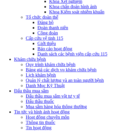
Khoa Xét nghiệm
Khoa chẩn đoán hình ảnh
Khoa Kiểm soát nhiễm khuẩn
Tổ chức đoàn thể
Đảng bộ
Đoàn thanh niên
Công đoàn
Cấp cứu vệ tinh 115
Giới thiệu
Báo cáo hoạt động
Danh sách các bệnh viện cấp cứu 115
Khám chữa bệnh
Quy trình khám chữa bệnh
Bảng giá các dịch vụ khám chữa bệnh
Lịch khám bệnh
Quản lý chất lượng và an toàn người bệnh
Danh Mục Kỹ Thuật
Đấu thầu mua sắm
Đấu thầu mua sắm vật tư y tế
Đấu thầu thuốc
Mua sắm hàng hóa thông thường
Tin tức và hình ảnh hoạt động
Hoạt động chuyên môn
Thông tin thuốc
Tin hoạt động