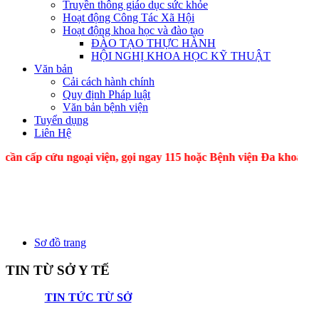
Truyền thông giáo dục sức khỏe
Hoạt động Công Tác Xã Hội
Hoạt động khoa học và đào tạo
ĐÀO TẠO THỰC HÀNH
HỘI NGHỊ KHOA HỌC KỸ THUẬT
Văn bản
Cải cách hành chính
Quy định Pháp luật
Văn bản bệnh viện
Tuyển dụng
Liên Hệ
 cứu ngoại viện, gọi ngay 115 hoặc Bệnh viện Đa khoa
Sơ đồ trang
TIN TỪ SỞ Y TẾ
TIN TỨC TỪ SỞ