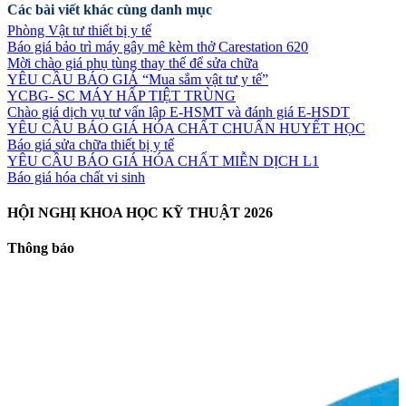
Các bài viết khác cùng danh mục
Phòng Vật tư thiết bị y tế
Báo giá bảo trì máy gây mê kèm thở Carestation 620
Mời chào giá phụ tùng thay thế để sửa chữa
YÊU CẦU BÁO GIÁ “Mua sắm vật tư y tế”
YCBG- SC MÁY HẤP TIỆT TRÙNG
Chào giá dịch vụ tư vấn lập E-HSMT và đánh giá E-HSDT
YÊU CẦU BÁO GIÁ HÓA CHẤT CHUẨN HUYẾT HỌC
Báo giá sửa chữa thiết bị y tế
YÊU CẦU BÁO GIÁ HÓA CHẤT MIỄN DỊCH L1
Báo giá hóa chất vi sinh
HỘI NGHỊ KHOA HỌC KỸ THUẬT 2026
Thông báo