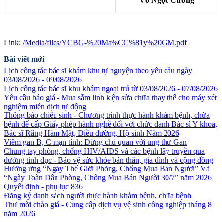
Võ Ngọc Cường
Link:
/Media/files/YCBG-%20Ma%CC%81y%20GM.pdf
Bài viết mới
Lịch công tác bác sĩ khám khu tự nguyện theo yêu cầu ngày
03/08/2026 - 09/08/2026
Lịch công tác bác sĩ khu khám ngoại trú từ 03/08/2026 - 07/08/2026
Yêu cầu báo giá - Mua sắm linh kiện sửa chữa thay thế cho máy xét
nghiệm miễn dịch tự động
Thông báo chiêu sinh - Chương trình thực hành khám bệnh, chữa
bệnh để cấp Giấy phép hành nghề đối với chức danh Bác sĩ Y khoa,
Bác sĩ Răng Hàm Mặt, Điều dưỡng, Hộ sinh Năm 2026
Viêm gan B, C mạn tính: Đừng chủ quan với ung thư Gan
Chung tay phòng, chống HIV/AIDS và các bệnh lây truyền qua
đường tình dục - Bảo vệ sức khỏe bản thân, gia đình và cộng đồng
Hưởng ứng “Ngày Thế Giới Phòng, Chống Mua Bán Người” Và
“Ngày Toàn Dân Phòng, Chống Mua Bán Người 30/7” năm 2026
Quyết định - phụ lục 836
Đăng ký danh sách người thực hành khảm bệnh, chữa bệnh
Thư mời chào giá - Cung cấp dịch vụ vệ sinh công nghiệp tháng 8
năm 2026