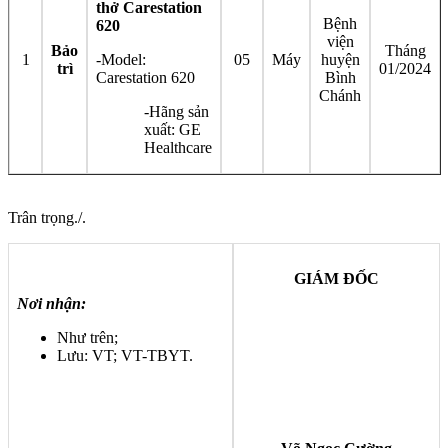
thở Carestation
Bệnh
620
viện
Bảo
Tháng
1
-Model:
05
Máy
huyện
trì
01/2024
Carestation 620
Bình
Chánh
-Hãng sản
xuất: GE
Healthcare
Trân trọng./.
GIÁM ĐỐC
Nơi nhận:
Như trên;
Lưu: VT; VT-TBYT.