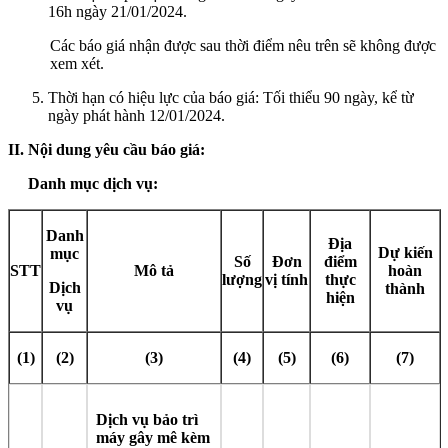
16h ngày 21/01/2024.
Các báo giá nhận được sau thời điểm nêu trên sẽ không được
xem xét.
Thời hạn có hiệu lực của báo giá: Tối thiểu 90 ngày, kể từ
ngày phát hành 12/01/2024.
II. Nội dung yêu cầu báo giá:
Danh mục dịch vụ:
Danh
Địa
Dự kiến
mục
Số
Đơn
điểm
STT
Mô tả
hoàn
lượng
vị tính
thực
Dịch
thành
hiện
vụ
(1)
(2)
(3)
(4)
(5)
(6)
(7)
Dịch vụ bảo trì
máy gây mê kèm