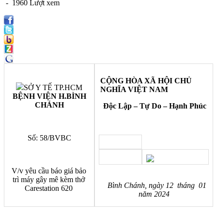
- 1960 Lượt xem
CỘNG HÒA XÃ HỘI CHỦ
SỞ Y TẾ TP.HCM
NGHĨA VIỆT NAM
BỆNH VIỆN H.BÌNH
CHÁNH
Độc Lập – Tự Do – Hạnh Phúc
Số: 58/BVBC
V/v yêu cầu báo giá bảo
trì máy gây mê kèm thở
Bình Chánh, ngày 12 tháng 01
Carestation 620
năm 2024