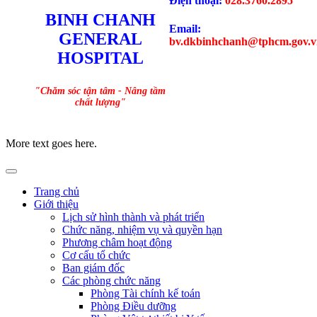
Điện thoại:
028.3760.2895
BINH CHANH
Email:
GENERAL
bv.dkbinhchanh@tphcm.gov.v
HOSPITAL
"Chăm sóc tận tâm - Nâng tầm
chất lượng"
More text goes here.
Trang chủ
Giới thiệu
Lịch sử hình thành và phát triển
Chức năng, nhiệm vụ và quyền hạn
Phương châm hoạt động
Cơ cấu tổ chức
Ban giám đốc
Các phòng chức năng
Phòng Tài chính kế toán
Phòng Điều dưỡng