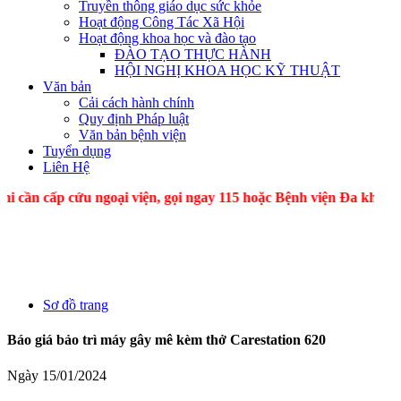
Truyền thông giáo dục sức khỏe
Hoạt động Công Tác Xã Hội
Hoạt động khoa học và đào tạo
ĐÀO TẠO THỰC HÀNH
HỘI NGHỊ KHOA HỌC KỸ THUẬT
Văn bản
Cải cách hành chính
Quy định Pháp luật
Văn bản bệnh viện
Tuyển dụng
Liên Hệ
ấp cứu ngoại viện, gọi ngay 115 hoặc Bệnh viện Đa kh
Sơ đồ trang
Báo giá bảo trì máy gây mê kèm thở Carestation 620
Ngày 15/01/2024