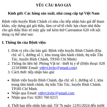
YÊU CẦU BÁO GIÁ
Kính gửi: Các hãng sản xuất, nhà cung cấp tại Việt Nam
Bệnh viện huyện Bình Chánh có nhu cầu tiếp nhận báo giá để tham
khảo, xây dựng giá gói thầu, làm cơ sở tổ chức lựa chọn nhà thầu
cho gói thầu Bảo trì máy gây mê kèm thở Carestation 620 với nội
dung cụ thể như sau:
I. Thông tin của Bệnh viện:
Đơn vị yêu cầu báo giá: Bệnh viện huyện Bình Chánh (Địa
chỉ: số 1, đường số 1, khu trung tâm hành chính, thị trấn Tân
Túc, huyện Bình Chánh, TP.Hồ Chí Minh)
Thông tin liên hệ: Phòng Vật tư - thiết bị y tế (Điện thoại: 028
22183088/ Email:
vttbyt.bvbc@gmail.com
)
Cách thức tiếp nhận báo giá:
Bệnh viện huyện Bình Chánh, địa chỉ: số 1, đường số 1, khu
trung tâm hành chính, thị trấn Tân Túc, huyện Bình Chánh,
TP.Hồ Chí Minh.
Nhận qua Email:
vttbyt.bvbc@gmail.com
Nhận qua Fax: 0283 760 0215
Thời hạn tiếp nhận báo giá: Từ 7h ngày 12/01/2024 đến trước