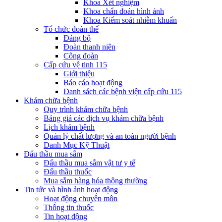
Khoa Xét nghiệm
Khoa chẩn đoán hình ảnh
Khoa Kiểm soát nhiễm khuẩn
Tổ chức đoàn thể
Đảng bộ
Đoàn thanh niên
Công đoàn
Cấp cứu vệ tinh 115
Giới thiệu
Báo cáo hoạt động
Danh sách các bệnh viện cấp cứu 115
Khám chữa bệnh
Quy trình khám chữa bệnh
Bảng giá các dịch vụ khám chữa bệnh
Lịch khám bệnh
Quản lý chất lượng và an toàn người bệnh
Danh Mục Kỹ Thuật
Đấu thầu mua sắm
Đấu thầu mua sắm vật tư y tế
Đấu thầu thuốc
Mua sắm hàng hóa thông thường
Tin tức và hình ảnh hoạt động
Hoạt động chuyên môn
Thông tin thuốc
Tin hoạt động