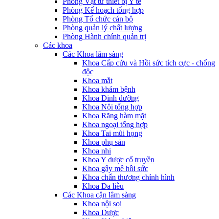
Phòng Vật tư thiết bị Y tế
Phòng Kế hoạch tổng hợp
Phòng Tổ chức cán bộ
Phòng quản lý chất lượng
Phòng Hành chính quản trị
Các khoa
Các Khoa lâm sàng
Khoa Cấp cứu và Hồi sức tích cực - chống
độc
Khoa mắt
Khoa khám bệnh
Khoa Dinh dưỡng
Khoa Nội tổng hợp
Khoa Răng hàm mặt
Khoa ngoại tổng hợp
Khoa Tai mũi họng
Khoa phụ sản
Khoa nhi
Khoa Y dược cổ truyền
Khoa gây mê hồi sức
Khoa chấn thương chỉnh hình
Khoa Da liễu
Các Khoa cận lâm sàng
Khoa nội soi
Khoa Dược