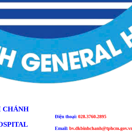
H CHÁNH
Điện thoại:
028.3760.2895
OSPITAL
Email:
bv.dkbinhchanh@tphcm.gov.v