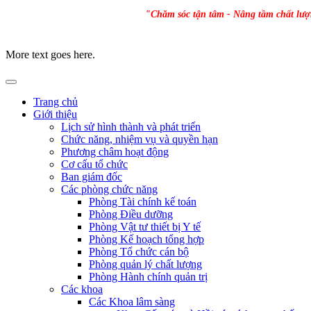
"Chăm sóc tận tâm - Nâng tầm chất lư
More text goes here.
Trang chủ
Giới thiệu
Lịch sử hình thành và phát triển
Chức năng, nhiệm vụ và quyền hạn
Phương châm hoạt động
Cơ cấu tổ chức
Ban giám đốc
Các phòng chức năng
Phòng Tài chính kế toán
Phòng Điều dưỡng
Phòng Vật tư thiết bị Y tế
Phòng Kế hoạch tổng hợp
Phòng Tổ chức cán bộ
Phòng quản lý chất lượng
Phòng Hành chính quản trị
Các khoa
Các Khoa lâm sàng