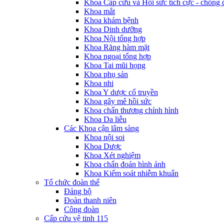
Khoa Cấp cứu và Hồi sức tích cực - chống 
Khoa mắt
Khoa khám bệnh
Khoa Dinh dưỡng
Khoa Nội tổng hợp
Khoa Răng hàm mặt
Khoa ngoại tổng hợp
Khoa Tai mũi họng
Khoa phụ sản
Khoa nhi
Khoa Y dược cổ truyền
Khoa gây mê hồi sức
Khoa chấn thương chỉnh hình
Khoa Da liễu
Các Khoa cận lâm sàng
Khoa nội soi
Khoa Dược
Khoa Xét nghiệm
Khoa chẩn đoán hình ảnh
Khoa Kiểm soát nhiễm khuẩn
Tổ chức đoàn thể
Đảng bộ
Đoàn thanh niên
Công đoàn
Cấp cứu vệ tinh 115