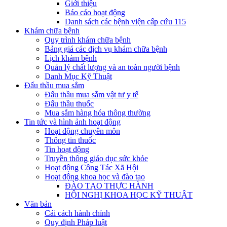
Giới thiệu
Báo cáo hoạt động
Danh sách các bệnh viện cấp cứu 115
Khám chữa bệnh
Quy trình khám chữa bệnh
Bảng giá các dịch vụ khám chữa bệnh
Lịch khám bệnh
Quản lý chất lượng và an toàn người bệnh
Danh Mục Kỹ Thuật
Đấu thầu mua sắm
Đấu thầu mua sắm vật tư y tế
Đấu thầu thuốc
Mua sắm hàng hóa thông thường
Tin tức và hình ảnh hoạt động
Hoạt động chuyên môn
Thông tin thuốc
Tin hoạt động
Truyền thông giáo dục sức khỏe
Hoạt động Công Tác Xã Hội
Hoạt động khoa học và đào tạo
ĐÀO TẠO THỰC HÀNH
HỘI NGHỊ KHOA HỌC KỸ THUẬT
Văn bản
Cải cách hành chính
Quy định Pháp luật