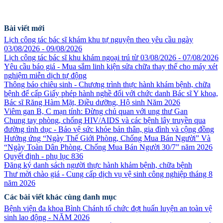
Bài viết mới
Lịch công tác bác sĩ khám khu tự nguyện theo yêu cầu ngày
03/08/2026 - 09/08/2026
Lịch công tác bác sĩ khu khám ngoại trú từ 03/08/2026 - 07/08/2026
Yêu cầu báo giá - Mua sắm linh kiện sửa chữa thay thế cho máy xét
nghiệm miễn dịch tự động
Thông báo chiêu sinh - Chương trình thực hành khám bệnh, chữa
bệnh để cấp Giấy phép hành nghề đối với chức danh Bác sĩ Y khoa,
Bác sĩ Răng Hàm Mặt, Điều dưỡng, Hộ sinh Năm 2026
Viêm gan B, C mạn tính: Đừng chủ quan với ung thư Gan
Chung tay phòng, chống HIV/AIDS và các bệnh lây truyền qua
đường tình dục - Bảo vệ sức khỏe bản thân, gia đình và cộng đồng
Hưởng ứng “Ngày Thế Giới Phòng, Chống Mua Bán Người” Và
“Ngày Toàn Dân Phòng, Chống Mua Bán Người 30/7” năm 2026
Quyết định - phụ lục 836
Đăng ký danh sách người thực hành khảm bệnh, chữa bệnh
Thư mời chào giá - Cung cấp dịch vụ vệ sinh công nghiệp tháng 8
năm 2026
Các bài viết khác cùng danh mục
Bệnh viện đa khoa Bình Chánh tổ chức đợt huấn luyện an toàn vệ
sinh lao động - NĂM 2026