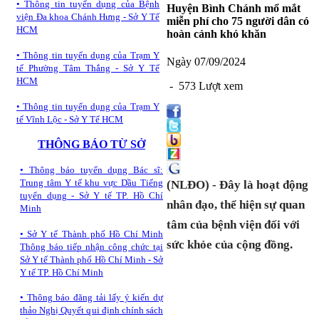
•
Thông tin tuyển dụng của Bệnh
Huyện Bình Chánh mổ mắt
viện Đa khoa Chánh Hưng - Sở Y Tế
miễn phí cho 75 người dân có
HCM
hoàn cảnh khó khăn
•
Thông tin tuyển dụng của Trạm Y
Ngày 07/09/2024
tế Phường Tâm Thắng - Sở Y Tế
HCM
- 573 Lượt xem
•
Thông tin tuyển dụng của Trạm Y
tế Vĩnh Lộc - Sở Y Tế HCM
THÔNG BÁO TỪ SỞ
•
Thông báo tuyển dụng Bác sĩ:
Trung tâm Y tế khu vực Dầu Tiếng
(NLĐO) - Đây là hoạt động
tuyển dụng - Sở Y tế TP. Hồ Chí
nhân đạo, thể hiện sự quan
Minh
tâm của bệnh viện đối với
•
Sở Y tế Thành phố Hồ Chí Minh
sức khỏe của cộng đồng.
Thông báo tiếp nhận công chức tại
Sở Y tế Thành phố Hồ Chí Minh - Sở
Y tế TP. Hồ Chí Minh
•
Thông báo đăng tải lấy ý kiến dự
thảo Nghị Quyết qui định chính sách