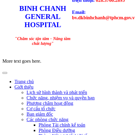
Điện thoại:
028.3760.2895
BINH CHANH
Email:
GENERAL
bv.dkbinhchanh@tphcm.gov.v
HOSPITAL
"Chăm sóc tận tâm - Nâng tầm
chất lượng"
More text goes here.
Trang chủ
Giới thiệu
Lịch sử hình thành và phát triển
Chức năng, nhiệm vụ và quyền hạn
Phương châm hoạt động
Cơ cấu tổ chức
Ban giám đốc
Các phòng chức năng
Phòng Tài chính kế toán
Phòng Điều dưỡng