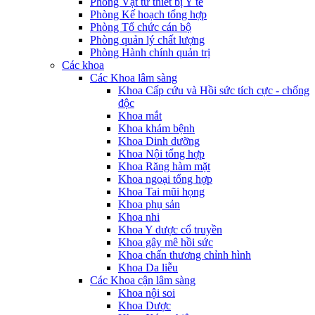
Phòng Vật tư thiết bị Y tế
Phòng Kế hoạch tổng hợp
Phòng Tổ chức cán bộ
Phòng quản lý chất lượng
Phòng Hành chính quản trị
Các khoa
Các Khoa lâm sàng
Khoa Cấp cứu và Hồi sức tích cực - chống
độc
Khoa mắt
Khoa khám bệnh
Khoa Dinh dưỡng
Khoa Nội tổng hợp
Khoa Răng hàm mặt
Khoa ngoại tổng hợp
Khoa Tai mũi họng
Khoa phụ sản
Khoa nhi
Khoa Y dược cổ truyền
Khoa gây mê hồi sức
Khoa chấn thương chỉnh hình
Khoa Da liễu
Các Khoa cận lâm sàng
Khoa nội soi
Khoa Dược