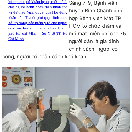
hỗ trợ chi phí khám bệnh, chữa bệnh
Sáng 7-9, Bệnh viện
cho người bệnh chạy thận nhân tạo
huyện Bình Chánh phối
và dự thảo Nghị quyết của Hội đồng
hợp Bệnh viện Mắt TP
nhân dân Thành phố quy định mức
hỗ trợ đóng bảo hiểm y tế cho người
HCM tổ chức khám và
cao tuổi, học sinh trên địa bàn Thành
mổ mắt miễn phí cho 75
phố Hồ chí Minh. - Sở Y tế TP. Hồ
Chí Minh
người dân là gia đình
chính sách, người có
công, người có hoàn cảnh khó khăn.