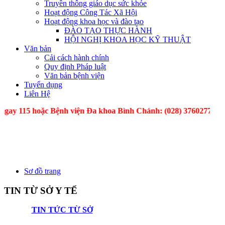
Truyền thông giáo dục sức khỏe
Hoạt động Công Tác Xã Hội
Hoạt động khoa học và đào tạo
ĐÀO TẠO THỰC HÀNH
HỘI NGHỊ KHOA HỌC KỸ THUẬT
Văn bản
Cải cách hành chính
Quy định Pháp luật
Văn bản bệnh viện
Tuyển dụng
Liên Hệ
ay 115 hoặc Bệnh viện Đa khoa Bình Chánh: (028) 37602
Sơ đồ trang
TIN TỪ SỞ Y TẾ
TIN TỨC TỪ SỞ