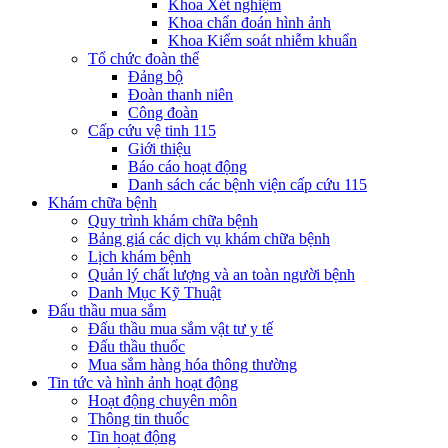
Khoa Xét nghiệm
Khoa chẩn đoán hình ảnh
Khoa Kiểm soát nhiễm khuẩn
Tổ chức đoàn thể
Đảng bộ
Đoàn thanh niên
Công đoàn
Cấp cứu vệ tinh 115
Giới thiệu
Báo cáo hoạt động
Danh sách các bệnh viện cấp cứu 115
Khám chữa bệnh
Quy trình khám chữa bệnh
Bảng giá các dịch vụ khám chữa bệnh
Lịch khám bệnh
Quản lý chất lượng và an toàn người bệnh
Danh Mục Kỹ Thuật
Đấu thầu mua sắm
Đấu thầu mua sắm vật tư y tế
Đấu thầu thuốc
Mua sắm hàng hóa thông thường
Tin tức và hình ảnh hoạt động
Hoạt động chuyên môn
Thông tin thuốc
Tin hoạt động