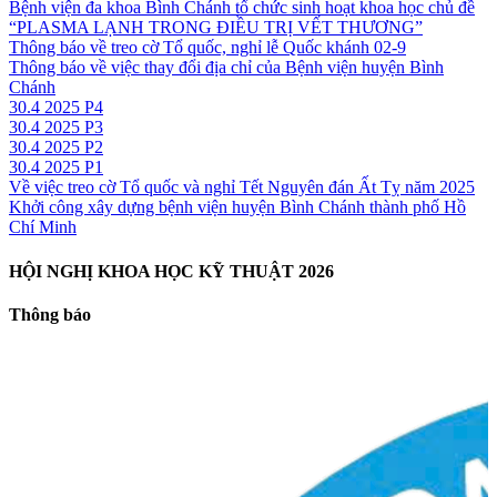
Bệnh viện đa khoa Bình Chánh tổ chức sinh hoạt khoa học chủ đề
“PLASMA LẠNH TRONG ĐIỀU TRỊ VẾT THƯƠNG”
Thông báo về treo cờ Tổ quốc, nghỉ lễ Quốc khánh 02-9
Thông báo về việc thay đổi địa chỉ của Bệnh viện huyện Bình
Chánh
30.4 2025 P4
30.4 2025 P3
30.4 2025 P2
30.4 2025 P1
Về việc treo cờ Tổ quốc và nghỉ Tết Nguyên đán Ất Tỵ năm 2025
Khởi công xây dựng bệnh viện huyện Bình Chánh thành phố Hồ
Chí Minh
HỘI NGHỊ KHOA HỌC KỸ THUẬT 2026
Thông báo