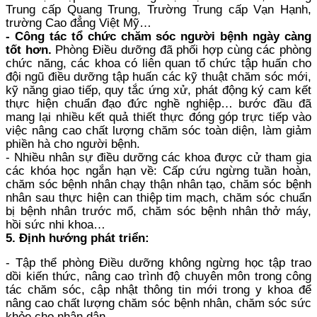
Trung cấp Quang Trung, Trường Trung cấp Vạn Hạnh,
trường Cao đẳng Việt Mỹ…
- Công tác tổ chức chăm sóc người bệnh ngày càng
tốt hơn.
Phòng Điều dưỡng đã phối hợp cùng các phòng
chức năng, các khoa có liên quan tổ chức tập huấn cho
đội ngũ điều dưỡng tập huấn các kỹ thuật chăm sóc mới,
kỹ năng giao tiếp, quy tắc ứng xử, phát động ký cam kết
thực hiện chuẩn đạo đức nghề nghiệp… bước đầu đã
mang lại nhiều kết quả thiết thực đóng góp trực tiếp vào
việc nâng cao chất lượng chăm sóc toàn diện, làm giảm
phiền hà cho người bệnh.
- Nhiều nhân sự điều dưỡng các khoa được cử tham gia
các khóa học ngắn hạn về: Cấp cứu ngừng tuần hoàn,
chăm sóc bệnh nhân chạy thận nhân tạo, chăm sóc bệnh
nhân sau thực hiện can thiệp tim mạch, chăm sóc chuẩn
bị bệnh nhân trước mổ, chăm sóc bệnh nhân thở máy,
hồi sức nhi khoa…
5.
Định hướng phát triển:
- Tập thể phòng Điều dưỡng không ngừng học tập trao
dồi kiến thức, nâng cao trình độ chuyên môn trong công
tác chăm sóc, cập nhật thông tin mới trong y khoa để
nâng cao chất lượng chăm sóc bệnh nhân, chăm sóc sức
khỏe cho nhân dân.