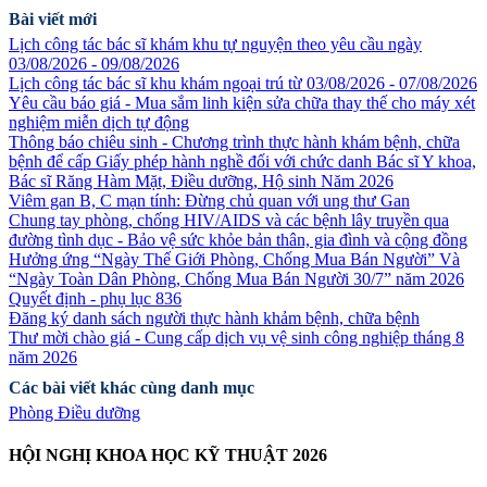
Bài viết mới
Lịch công tác bác sĩ khám khu tự nguyện theo yêu cầu ngày
03/08/2026 - 09/08/2026
Lịch công tác bác sĩ khu khám ngoại trú từ 03/08/2026 - 07/08/2026
Yêu cầu báo giá - Mua sắm linh kiện sửa chữa thay thế cho máy xét
nghiệm miễn dịch tự động
Thông báo chiêu sinh - Chương trình thực hành khám bệnh, chữa
bệnh để cấp Giấy phép hành nghề đối với chức danh Bác sĩ Y khoa,
Bác sĩ Răng Hàm Mặt, Điều dưỡng, Hộ sinh Năm 2026
Viêm gan B, C mạn tính: Đừng chủ quan với ung thư Gan
Chung tay phòng, chống HIV/AIDS và các bệnh lây truyền qua
đường tình dục - Bảo vệ sức khỏe bản thân, gia đình và cộng đồng
Hưởng ứng “Ngày Thế Giới Phòng, Chống Mua Bán Người” Và
“Ngày Toàn Dân Phòng, Chống Mua Bán Người 30/7” năm 2026
Quyết định - phụ lục 836
Đăng ký danh sách người thực hành khảm bệnh, chữa bệnh
Thư mời chào giá - Cung cấp dịch vụ vệ sinh công nghiệp tháng 8
năm 2026
Các bài viết khác cùng danh mục
Phòng Điều dưỡng
HỘI NGHỊ KHOA HỌC KỸ THUẬT 2026