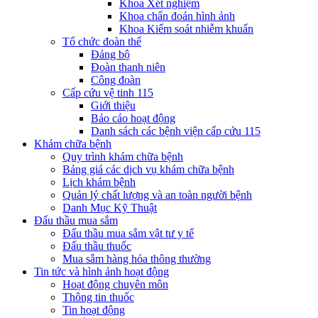
Khoa Xét nghiệm
Khoa chẩn đoán hình ảnh
Khoa Kiểm soát nhiễm khuẩn
Tổ chức đoàn thể
Đảng bộ
Đoàn thanh niên
Công đoàn
Cấp cứu vệ tinh 115
Giới thiệu
Báo cáo hoạt động
Danh sách các bệnh viện cấp cứu 115
Khám chữa bệnh
Quy trình khám chữa bệnh
Bảng giá các dịch vụ khám chữa bệnh
Lịch khám bệnh
Quản lý chất lượng và an toàn người bệnh
Danh Mục Kỹ Thuật
Đấu thầu mua sắm
Đấu thầu mua sắm vật tư y tế
Đấu thầu thuốc
Mua sắm hàng hóa thông thường
Tin tức và hình ảnh hoạt động
Hoạt động chuyên môn
Thông tin thuốc
Tin hoạt động