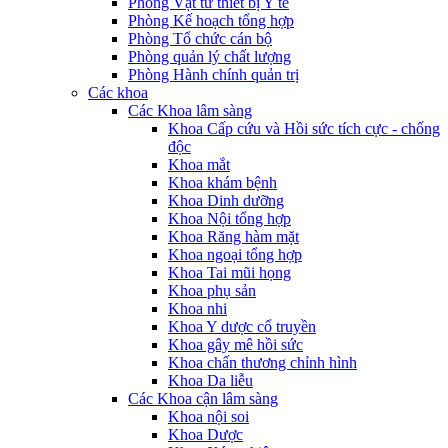
Phòng Vật tư thiết bị Y tế
Phòng Kế hoạch tổng hợp
Phòng Tổ chức cán bộ
Phòng quản lý chất lượng
Phòng Hành chính quản trị
Các khoa
Các Khoa lâm sàng
Khoa Cấp cứu và Hồi sức tích cực - chống
độc
Khoa mắt
Khoa khám bệnh
Khoa Dinh dưỡng
Khoa Nội tổng hợp
Khoa Răng hàm mặt
Khoa ngoại tổng hợp
Khoa Tai mũi họng
Khoa phụ sản
Khoa nhi
Khoa Y dược cổ truyền
Khoa gây mê hồi sức
Khoa chấn thương chỉnh hình
Khoa Da liễu
Các Khoa cận lâm sàng
Khoa nội soi
Khoa Dược