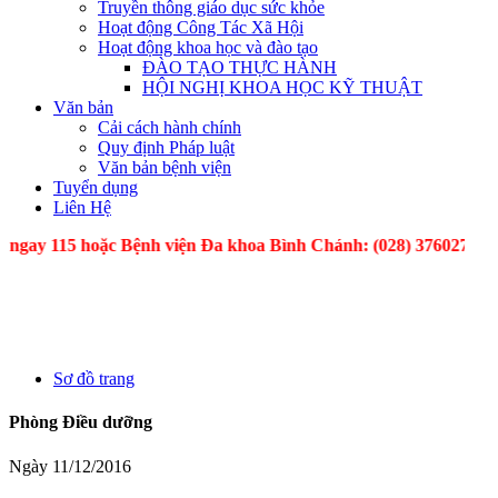
Truyền thông giáo dục sức khỏe
Hoạt động Công Tác Xã Hội
Hoạt động khoa học và đào tạo
ĐÀO TẠO THỰC HÀNH
HỘI NGHỊ KHOA HỌC KỸ THUẬT
Văn bản
Cải cách hành chính
Quy định Pháp luật
Văn bản bệnh viện
Tuyển dụng
Liên Hệ
oặc Bệnh viện Đa khoa Bình Chánh: (028) 37602774 - CH
Sơ đồ trang
Phòng Điều dưỡng
Ngày 11/12/2016