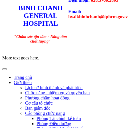
Điện thoại:
028.3760.2895
BINH CHANH
Email:
GENERAL
bv.dkbinhchanh@tphcm.gov.v
HOSPITAL
"Chăm sóc tận tâm - Nâng tầm
chất lượng"
More text goes here.
Trang chủ
Giới thiệu
Lịch sử hình thành và phát triển
Chức năng, nhiệm vụ và quyền hạn
Phương châm hoạt động
Cơ cấu tổ chức
Ban giám đốc
Các phòng chức năng
Phòng Tài chính kế toán
Phòng Điều dưỡng