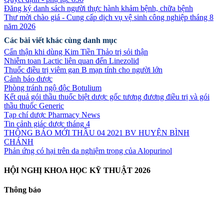
Đăng ký danh sách người thực hành khảm bệnh, chữa bệnh
Thư mời chào giá - Cung cấp dịch vụ vệ sinh công nghiệp tháng 8
năm 2026
Các bài viết khác cùng danh mục
Cẩn thận khi dùng Kim Tiền Thảo trị sỏi thận
Nhiễm toan Lactic liên quan đến Linezolid
Thuốc điều trị viêm gan B mạn tính cho người lớn
Cảnh báo dược
Phòng tránh ngộ độc Botulium
Kết quả gói thầu thuốc biệt dược gốc tương đương điều trị và gói
thầu thuốc Generic
Tạp chí dược Pharmacy News
Tin cảnh giác dược tháng 4
THÔNG BÁO MỚI THẦU 04 2021 BV HUYỆN BÌNH
CHÁNH
Phản ứng có hại trên da nghiệm trọng của Alopurinol
HỘI NGHỊ KHOA HỌC KỸ THUẬT 2026
Thông báo