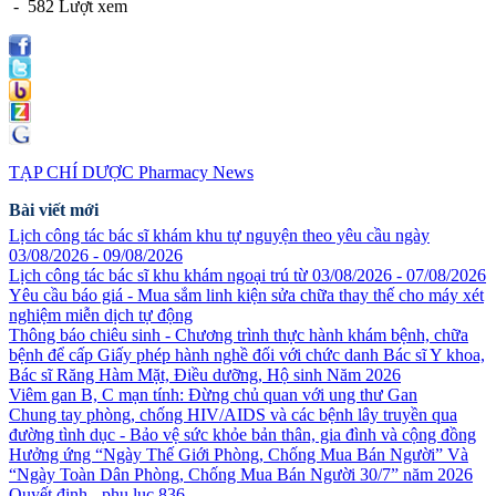
- 582 Lượt xem
TẠP CHÍ DƯỢC Pharmacy News
Bài viết mới
Lịch công tác bác sĩ khám khu tự nguyện theo yêu cầu ngày
03/08/2026 - 09/08/2026
Lịch công tác bác sĩ khu khám ngoại trú từ 03/08/2026 - 07/08/2026
Yêu cầu báo giá - Mua sắm linh kiện sửa chữa thay thế cho máy xét
nghiệm miễn dịch tự động
Thông báo chiêu sinh - Chương trình thực hành khám bệnh, chữa
bệnh để cấp Giấy phép hành nghề đối với chức danh Bác sĩ Y khoa,
Bác sĩ Răng Hàm Mặt, Điều dưỡng, Hộ sinh Năm 2026
Viêm gan B, C mạn tính: Đừng chủ quan với ung thư Gan
Chung tay phòng, chống HIV/AIDS và các bệnh lây truyền qua
đường tình dục - Bảo vệ sức khỏe bản thân, gia đình và cộng đồng
Hưởng ứng “Ngày Thế Giới Phòng, Chống Mua Bán Người” Và
“Ngày Toàn Dân Phòng, Chống Mua Bán Người 30/7” năm 2026
Quyết định - phụ lục 836