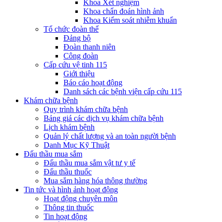
Khoa Xét nghiệm
Khoa chẩn đoán hình ảnh
Khoa Kiểm soát nhiễm khuẩn
Tổ chức đoàn thể
Đảng bộ
Đoàn thanh niên
Công đoàn
Cấp cứu vệ tinh 115
Giới thiệu
Báo cáo hoạt động
Danh sách các bệnh viện cấp cứu 115
Khám chữa bệnh
Quy trình khám chữa bệnh
Bảng giá các dịch vụ khám chữa bệnh
Lịch khám bệnh
Quản lý chất lượng và an toàn người bệnh
Danh Mục Kỹ Thuật
Đấu thầu mua sắm
Đấu thầu mua sắm vật tư y tế
Đấu thầu thuốc
Mua sắm hàng hóa thông thường
Tin tức và hình ảnh hoạt động
Hoạt động chuyên môn
Thông tin thuốc
Tin hoạt động