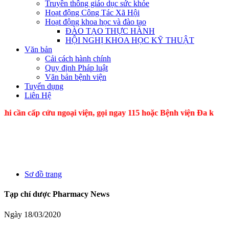
Truyền thông giáo dục sức khỏe
Hoạt động Công Tác Xã Hội
Hoạt động khoa học và đào tạo
ĐÀO TẠO THỰC HÀNH
HỘI NGHỊ KHOA HỌC KỸ THUẬT
Văn bản
Cải cách hành chính
Quy định Pháp luật
Văn bản bệnh viện
Tuyển dụng
Liên Hệ
 cấp cứu ngoại viện, gọi ngay 115 hoặc Bệnh viện Đa k
Sơ đồ trang
Tạp chí dược Pharmacy News
Ngày 18/03/2020