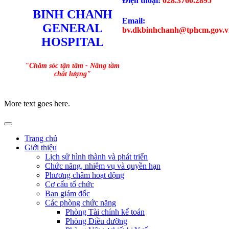
Điện thoại:
028.3760.2895
BINH CHANH
Email:
GENERAL
bv.dkbinhchanh@tphcm.gov.v
HOSPITAL
"Chăm sóc tận tâm - Nâng tầm
chất lượng"
More text goes here.
Trang chủ
Giới thiệu
Lịch sử hình thành và phát triển
Chức năng, nhiệm vụ và quyền hạn
Phương châm hoạt động
Cơ cấu tổ chức
Ban giám đốc
Các phòng chức năng
Phòng Tài chính kế toán
Phòng Điều dưỡng