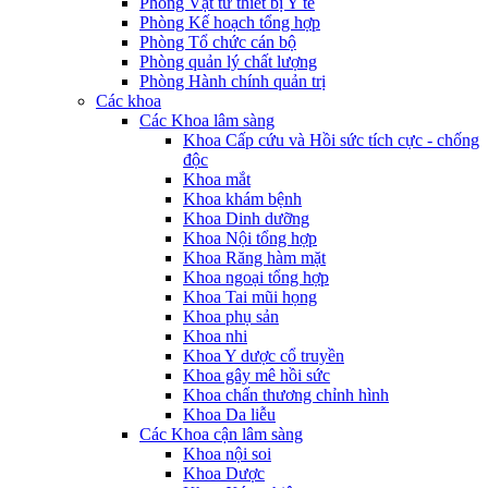
Phòng Vật tư thiết bị Y tế
Phòng Kế hoạch tổng hợp
Phòng Tổ chức cán bộ
Phòng quản lý chất lượng
Phòng Hành chính quản trị
Các khoa
Các Khoa lâm sàng
Khoa Cấp cứu và Hồi sức tích cực - chống
độc
Khoa mắt
Khoa khám bệnh
Khoa Dinh dưỡng
Khoa Nội tổng hợp
Khoa Răng hàm mặt
Khoa ngoại tổng hợp
Khoa Tai mũi họng
Khoa phụ sản
Khoa nhi
Khoa Y dược cổ truyền
Khoa gây mê hồi sức
Khoa chấn thương chỉnh hình
Khoa Da liễu
Các Khoa cận lâm sàng
Khoa nội soi
Khoa Dược