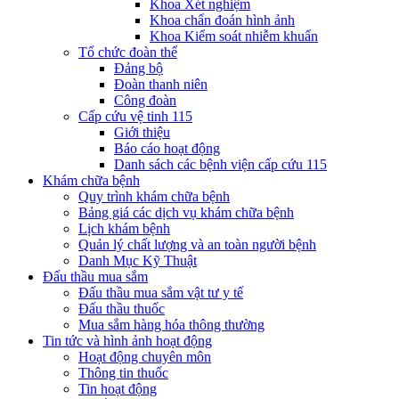
Khoa Xét nghiệm
Khoa chẩn đoán hình ảnh
Khoa Kiểm soát nhiễm khuẩn
Tổ chức đoàn thể
Đảng bộ
Đoàn thanh niên
Công đoàn
Cấp cứu vệ tinh 115
Giới thiệu
Báo cáo hoạt động
Danh sách các bệnh viện cấp cứu 115
Khám chữa bệnh
Quy trình khám chữa bệnh
Bảng giá các dịch vụ khám chữa bệnh
Lịch khám bệnh
Quản lý chất lượng và an toàn người bệnh
Danh Mục Kỹ Thuật
Đấu thầu mua sắm
Đấu thầu mua sắm vật tư y tế
Đấu thầu thuốc
Mua sắm hàng hóa thông thường
Tin tức và hình ảnh hoạt động
Hoạt động chuyên môn
Thông tin thuốc
Tin hoạt động