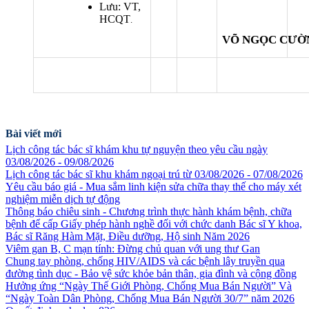
Lưu: VT,
HCQT
.
VÕ NGỌC CƯỜ
Bài viết mới
Lịch công tác bác sĩ khám khu tự nguyện theo yêu cầu ngày
03/08/2026 - 09/08/2026
Lịch công tác bác sĩ khu khám ngoại trú từ 03/08/2026 - 07/08/2026
Yêu cầu báo giá - Mua sắm linh kiện sửa chữa thay thế cho máy xét
nghiệm miễn dịch tự động
Thông báo chiêu sinh - Chương trình thực hành khám bệnh, chữa
bệnh để cấp Giấy phép hành nghề đối với chức danh Bác sĩ Y khoa,
Bác sĩ Răng Hàm Mặt, Điều dưỡng, Hộ sinh Năm 2026
Viêm gan B, C mạn tính: Đừng chủ quan với ung thư Gan
Chung tay phòng, chống HIV/AIDS và các bệnh lây truyền qua
đường tình dục - Bảo vệ sức khỏe bản thân, gia đình và cộng đồng
Hưởng ứng “Ngày Thế Giới Phòng, Chống Mua Bán Người” Và
“Ngày Toàn Dân Phòng, Chống Mua Bán Người 30/7” năm 2026