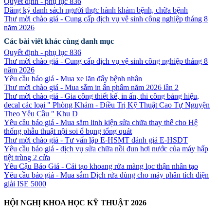
Quyết định - phụ lục 836
Đăng ký danh sách người thực hành khảm bệnh, chữa bệnh
Thư mời chào giá - Cung cấp dịch vụ vệ sinh công nghiệp tháng 8
năm 2026
Các bài viết khác cùng danh mục
Quyết định - phụ lục 836
Thư mời chào giá - Cung cấp dịch vụ vệ sinh công nghiệp tháng 8
năm 2026
Yêu cầu báo giá - Mua xe lăn đẩy bệnh nhân
Thư mời chào giá - Mua sắm in ấn phẩm năm 2026 lần 2
Thư mời chào giá - Gia công thiết kế, in ấn, thi công bảng hiệu,
decal các loại " Phòng Khám - Điều Trị Kỹ Thuật Cao Tự Nguyện
Theo Yêu Cầu " Khu D
Yêu cầu báo giá - Mua sắm linh kiện sửa chữa thay thế cho Hệ
thống phẫu thuật nội soi ổ bụng tổng quát
Thư mời chào giá - Tư vấn lập E-HSMT đánh giá E-HSDT
Yêu cầu báo giá - dịch vụ sửa chữa nồi đun hơi nước của máy hấp
tiệt trùng 2 cửa
Yêu Cậu Báo Giá - Cải tạo khoang rửa màng lọc thận nhân tạo
Yêu cầu báo giá - Mua sắm Dịch rửa dùng cho máy phân tích điện
giải ISE 5000
HỘI NGHỊ KHOA HỌC KỸ THUẬT 2026