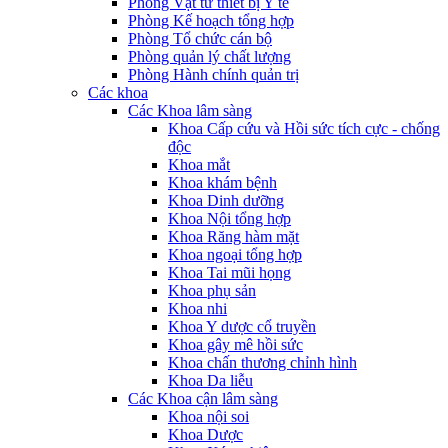
Phòng Vật tư thiết bị Y tế
Phòng Kế hoạch tổng hợp
Phòng Tổ chức cán bộ
Phòng quản lý chất lượng
Phòng Hành chính quản trị
Các khoa
Các Khoa lâm sàng
Khoa Cấp cứu và Hồi sức tích cực - chống
độc
Khoa mắt
Khoa khám bệnh
Khoa Dinh dưỡng
Khoa Nội tổng hợp
Khoa Răng hàm mặt
Khoa ngoại tổng hợp
Khoa Tai mũi họng
Khoa phụ sản
Khoa nhi
Khoa Y dược cổ truyền
Khoa gây mê hồi sức
Khoa chấn thương chỉnh hình
Khoa Da liễu
Các Khoa cận lâm sàng
Khoa nội soi
Khoa Dược