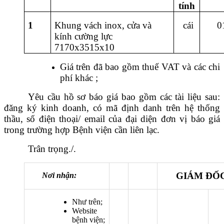
tính
1
Khung vách inox, cửa và
cái
0
kính cường lực
7170x3515x10
Giá trên đã bao gồm thuế VAT và các chi
phí khác ;
Yêu cầu hồ sơ báo giá bao gồm các tài liệu sau:
đăng ký kinh doanh, có mã định danh trên hệ thống
thầu, số điện thoại/ email của đại diện đơn vị báo giá
trong trường hợp Bệnh viện cần liên lạc.
Trân trọng./.
GIÁM ĐỐ
Nơi nhận:
Như trên;
Website
bệnh viện;