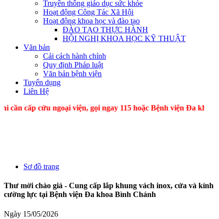
Truyền thông giáo dục sức khỏe
Hoạt động Công Tác Xã Hội
Hoạt động khoa học và đào tạo
ĐÀO TẠO THỰC HÀNH
HỘI NGHỊ KHOA HỌC KỸ THUẬT
Văn bản
Cải cách hành chính
Quy định Pháp luật
Văn bản bệnh viện
Tuyển dụng
Liên Hệ
 cấp cứu ngoại viện, gọi ngay 115 hoặc Bệnh viện Đa k
Sơ đồ trang
Thư mời chào giá - Cung cấp lắp khung vách inox, cửa và kính
cường lực tại Bệnh viện Đa khoa Bình Chánh
Ngày 15/05/2026