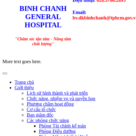
Điện thoại:
028.3760.2895
BINH CHANH
Email:
GENERAL
bv.dkbinhchanh@tphcm.gov.v
HOSPITAL
"Chăm sóc tận tâm - Nâng tầm
chất lượng"
More text goes here.
Trang chủ
Giới thiệu
Lịch sử hình thành và phát triển
Chức năng, nhiệm vụ và quyền hạn
Phương châm hoạt động
Cơ cấu tổ chức
Ban giám đốc
Các phòng chức năng
Phòng Tài chính kế toán
Phòng Điều dưỡng