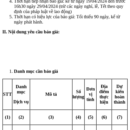
Thời hạn tiếp nhận báo giá: kể từ ngày 19/04/2024 đến trước
16h30 ngày 29/04/2024 (trừ các ngày nghỉ, lễ, Tết theo quy
định của pháp luật về lao động)
Thời hạn có hiệu lực của báo giá: Tối thiểu 90 ngày, kể từ
ngày phát hành.
II. Nội dung yêu cầu báo giá:
Danh mục cần báo giá
Địa
Dự
Danh
Đơn
Số
điểm
kiến
mục
STT
Mô tả
vị
lượng
thực
hoàn
tính
Dịch vụ
hiện
thành
(1)
(2)
(3)
(4)
(5)
(6)
(7)