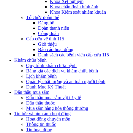
Khoa Xét nghiệm
Khoa chẩn đoán hình ảnh
Khoa Kiểm soát nhiễm khuẩn
Tổ chức đoàn thể
Đảng bộ
Đoàn thanh niên
Công đoàn
Cấp cứu vệ tinh 115
Giới thiệu
Báo cáo hoạt động
Danh sách các bệnh viện cấp cứu 115
Khám chữa bệnh
Quy trình khám chữa bệnh
Bảng giá các dịch vụ khám chữa bệnh
Lịch khám bệnh
Quản lý chất lượng và an toàn người bệnh
Danh Mục Kỹ Thuật
Đấu thầu mua sắm
Đấu thầu mua sắm vật tư y tế
Đấu thầu thuốc
Mua sắm hàng hóa thông thường
Tin tức và hình ảnh hoạt động
Hoạt động chuyên môn
Thông tin thuốc
Tin hoạt động