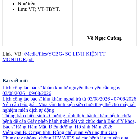
Như trên;
Lưu: VT; VT-TBYT.
Võ Ngọc Cường
Link_VB:
/Media/files/YCBG- SC LINH KIỆN TT
MONITOR.pdf
Bài viết mới
Lịch công tác bác sĩ khám khu tự nguyện theo yêu cầu ngày
03/08/2026 - 09/08/2026
Lịch công tác bác sĩ khu khám ngoại trú từ 03/08/2026 - 07/08/2026
Yêu cầu báo giá - Mua sắm linh kiện sửa chữa thay thế cho máy xét
nghiệm miễn dịch tự động
Thông báo chiêu sinh - Chương trình thực hành khám bệnh, chữa
bệnh để cấp Giấy phép hành nghề đối với chức danh Bác sĩ Y khoa,
Bác sĩ Răng Hàm Mặt, Điều dưỡng, Hộ sinh Năm 2026
Viêm gan B, C mạn tính: Đừng chủ quan với ung thư Gan
Chung tay phòng, chống HIV/AIDS và các bệnh lây truyền qua