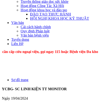
Truyền thông giáo dục sức khỏe
Hoạt động Công Tác Xã Hội
Hoạt động khoa học và đào tạo
ĐÀO TẠO THỰC HÀNH
HỘI NGHỊ KHOA HỌC KỸ THUẬT
Văn bản
Cải cách hành chính
Quy định Pháp luật
Văn bản bệnh viện
Tuyển dụng
Liên Hệ
p cứu ngoại viện, gọi ngay 115 hoặc Bệnh viện Đa khoa
Sơ đồ trang
YCBG- SC LINH KIỆN TT MONITOR
Ngày 19/04/2024