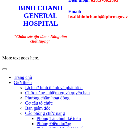
Điện thoại:
028.3760.2895
BINH CHANH
Email:
GENERAL
bv.dkbinhchanh@tphcm.gov.v
HOSPITAL
"Chăm sóc tận tâm - Nâng tầm
chất lượng"
More text goes here.
Trang chủ
Giới thiệu
Lịch sử hình thành và phát triển
Chức năng, nhiệm vụ và quyền hạn
Phương châm hoạt động
Cơ cấu tổ chức
Ban giám đốc
Các phòng chức năng
Phòng Tài chính kế toán
Phòng Điều dưỡng