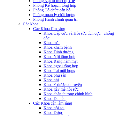
Phòng Vật tư thiết bị Y tế
Phòng Kế hoạch tổng hợp
Phòng Tổ chức cán bộ
Phòng quản lý chất lượng
Phòng Hành chính quản trị
Các khoa
Các Khoa lâm sàng
Khoa Cấp cứu và Hồi sức tích cực - chống
độc
Khoa mắt
Khoa khám bệnh
Khoa Dinh dưỡng
Khoa Nội tổng hợp
Khoa Răng hàm mặt
Khoa ngoại tổng hợp
Khoa Tai mũi họng
Khoa phụ sản
Khoa nhi
Khoa Y dược cổ truyền
Khoa gây mê hồi sức
Khoa chấn thương chỉnh hình
Khoa Da liễu
Các Khoa cận lâm sàng
Khoa nội soi
Khoa Dược