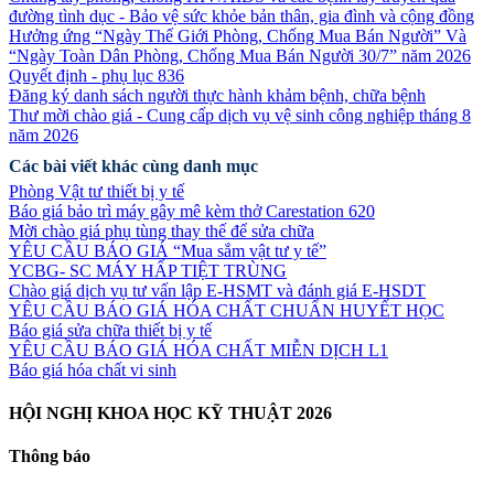
đường tình dục - Bảo vệ sức khỏe bản thân, gia đình và cộng đồng
Hưởng ứng “Ngày Thế Giới Phòng, Chống Mua Bán Người” Và
“Ngày Toàn Dân Phòng, Chống Mua Bán Người 30/7” năm 2026
Quyết định - phụ lục 836
Đăng ký danh sách người thực hành khảm bệnh, chữa bệnh
Thư mời chào giá - Cung cấp dịch vụ vệ sinh công nghiệp tháng 8
năm 2026
Các bài viết khác cùng danh mục
Phòng Vật tư thiết bị y tế
Báo giá bảo trì máy gây mê kèm thở Carestation 620
Mời chào giá phụ tùng thay thế để sửa chữa
YÊU CẦU BÁO GIÁ “Mua sắm vật tư y tế”
YCBG- SC MÁY HẤP TIỆT TRÙNG
Chào giá dịch vụ tư vấn lập E-HSMT và đánh giá E-HSDT
YÊU CẦU BÁO GIÁ HÓA CHẤT CHUẨN HUYẾT HỌC
Báo giá sửa chữa thiết bị y tế
YÊU CẦU BÁO GIÁ HÓA CHẤT MIỄN DỊCH L1
Báo giá hóa chất vi sinh
HỘI NGHỊ KHOA HỌC KỸ THUẬT 2026
Thông báo