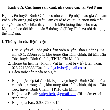
Kính gửi: Các hãng sản xuất, nhà cung cấp tại Việt Nam
Bệnh viện huyện Bình Chánh có nhu cầu tiếp nhận báo giá để tham
khảo, xây dựng giá gói thầu, làm cơ sở tổ chức lựa chọn nhà thầu
cho gói thầu sửa chữa/ thay thế linh kiện tương thích cho máy
Monitor theo dõi bệnh nhân 5 thông số (Hãng Philips) nội dung cụ
thể như sau:
I. Thông tin của Bệnh viện:
Đơn vị yêu cầu báo giá: Bệnh viện huyện Bình Chánh (Địa
chỉ: số 1, đường số 1, khu trung tâm hành chính, thị trấn Tân
Túc, huyện Bình Chánh, TP.Hồ Chí Minh)
Thông tin liên hệ : Phòng Vật tư - thiết bị y tế (Điện thoại:
028 22183088/ Email:
vttbyt.bvbc@gmail.com
)
Cách thức tiếp nhận báo giá:
Nhận trực tiếp tại địa chỉ: Bệnh viện huyện Bình Chánh, địa
chỉ: số 1, đường số 1, khu trung tâm hành chính, thị trấn Tân
Túc, huyện Bình Chánh, TP.Hồ Chí Minh.
Nhận qua Email:
vttbyt.bvbc@gmail.com
(file mềm excel
danh mục)
Nhận qua Fax: 0283 760 0215