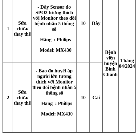
- Dây Sensor đo
SPO2 tương thích
với Monitor theo dõi
Sửa
10
Dây
bệnh nhân 5 thông
1
chữa/
số
thay thế
Hãng : Philips
Model: MX430
Bệnh
viện
Tháng
huyện
04/2024
Bình
- Bao đo huyết áp
Chánh
người lớn tương
thích với Monitor
theo dõi bệnh nhân 5
Sửa
thông số
2
chữa/
10
Cái
thay thế
Hãng : Philips
Model: MX430