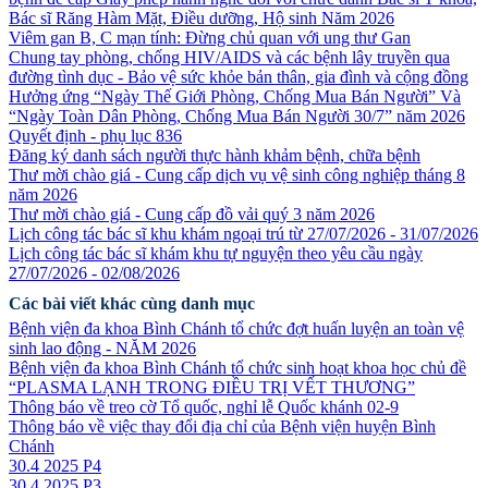
Bác sĩ Răng Hàm Mặt, Điều dưỡng, Hộ sinh Năm 2026
Viêm gan B, C mạn tính: Đừng chủ quan với ung thư Gan
Chung tay phòng, chống HIV/AIDS và các bệnh lây truyền qua
đường tình dục - Bảo vệ sức khỏe bản thân, gia đình và cộng đồng
Hưởng ứng “Ngày Thế Giới Phòng, Chống Mua Bán Người” Và
“Ngày Toàn Dân Phòng, Chống Mua Bán Người 30/7” năm 2026
Quyết định - phụ lục 836
Đăng ký danh sách người thực hành khảm bệnh, chữa bệnh
Thư mời chào giá - Cung cấp dịch vụ vệ sinh công nghiệp tháng 8
năm 2026
Thư mời chào giá - Cung cấp đồ vải quý 3 năm 2026
Lịch công tác bác sĩ khu khám ngoại trú từ 27/07/2026 - 31/07/2026
Lịch công tác bác sĩ khám khu tự nguyện theo yêu cầu ngày
27/07/2026 - 02/08/2026
Các bài viết khác cùng danh mục
Bệnh viện đa khoa Bình Chánh tổ chức đợt huấn luyện an toàn vệ
sinh lao động - NĂM 2026
Bệnh viện đa khoa Bình Chánh tổ chức sinh hoạt khoa học chủ đề
“PLASMA LẠNH TRONG ĐIỀU TRỊ VẾT THƯƠNG”
Thông báo về treo cờ Tổ quốc, nghỉ lễ Quốc khánh 02-9
Thông báo về việc thay đổi địa chỉ của Bệnh viện huyện Bình
Chánh
30.4 2025 P4
30.4 2025 P3