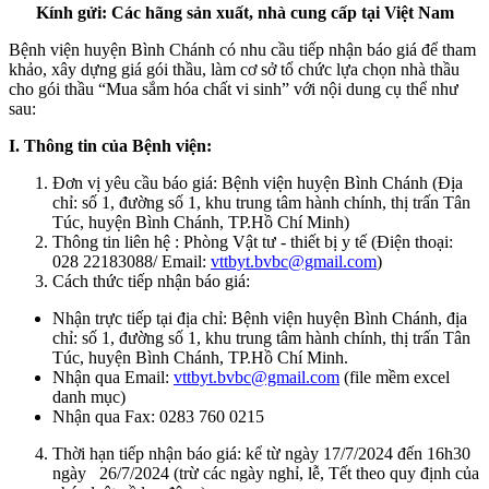
Kính gửi: Các hãng sản xuất, nhà cung cấp tại Việt Nam
Bệnh viện huyện Bình Chánh có nhu cầu tiếp nhận báo giá để tham
khảo, xây dựng giá gói thầu, làm cơ sở tổ chức lựa chọn nhà thầu
cho gói thầu “Mua sắm hóa chất vi sinh” với nội dung cụ thể như
sau:
I. Thông tin của Bệnh viện:
Đơn vị yêu cầu báo giá: Bệnh viện huyện Bình Chánh (Địa
chỉ: số 1, đường số 1, khu trung tâm hành chính, thị trấn Tân
Túc, huyện Bình Chánh, TP.Hồ Chí Minh)
Thông tin liên hệ : Phòng Vật tư - thiết bị y tế (Điện thoại:
028 22183088/ Email:
vttbyt.bvbc@gmail.com
)
Cách thức tiếp nhận báo giá:
Nhận trực tiếp tại địa chỉ: Bệnh viện huyện Bình Chánh, địa
chỉ: số 1, đường số 1, khu trung tâm hành chính, thị trấn Tân
Túc, huyện Bình Chánh, TP.Hồ Chí Minh.
Nhận qua Email:
vttbyt.bvbc@gmail.com
(file mềm excel
danh mục)
Nhận qua Fax: 0283 760 0215
Thời hạn tiếp nhận báo giá: kể từ ngày 17/7/2024 đến 16h30
ngày 26/7/2024 (trừ các ngày nghỉ, lễ, Tết theo quy định của