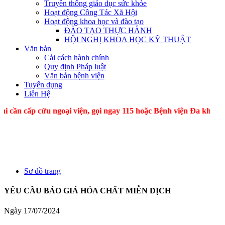
Truyền thông giáo dục sức khỏe
Hoạt động Công Tác Xã Hội
Hoạt động khoa học và đào tạo
ĐÀO TẠO THỰC HÀNH
HỘI NGHỊ KHOA HỌC KỸ THUẬT
Văn bản
Cải cách hành chính
Quy định Pháp luật
Văn bản bệnh viện
Tuyển dụng
Liên Hệ
ấp cứu ngoại viện, gọi ngay 115 hoặc Bệnh viện Đa kh
Sơ đồ trang
YÊU CẦU BÁO GIÁ HÓA CHẤT MIỄN DỊCH
Ngày 17/07/2024