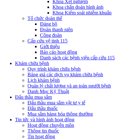
Khoa Xét nghiệm
Khoa chẩn đoán hình ảnh
Khoa Kiểm soát nhiễm khuẩn
Tổ chức đoàn thể
Đảng bộ
Đoàn thanh niên
Công đoàn
Cấp cứu vệ tinh 115
Giới thiệu
Báo cáo hoạt động
Danh sách các bệnh viện cấp cứu 115
Khám chữa bệnh
Quy trình khám chữa bệnh
Bảng giá các dịch vụ khám chữa bệnh
Lịch khám bệnh
Quản lý chất lượng và an toàn người bệnh
Danh Mục Kỹ Thuật
Đấu thầu mua sắm
Đấu thầu mua sắm vật tư y tế
Đấu thầu thuốc
Mua sắm hàng hóa thông thường
Tin tức và hình ảnh hoạt động
Hoạt động chuyên môn
Thông tin thuốc
Tin hoạt động