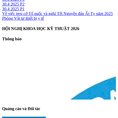
30.4 2025 P2
30.4 2025 P1
Về việc treo cờ Tổ quốc và nghỉ Tết Nguyên đán Ất Tỵ năm 2025
Phòng Vật tư thiết bị y tế
HỘI NGHỊ KHOA HỌC KỸ THUẬT 2026
Thông báo
Quảng cáo và Đối tác