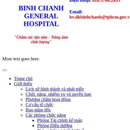
Điện thoại:
028.3760.2895
BINH CHANH
Email:
GENERAL
bv.dkbinhchanh@tphcm.gov.v
HOSPITAL
"Chăm sóc tận tâm - Nâng tầm
chất lượng"
More text goes here.
Trang chủ
Giới thiệu
Lịch sử hình thành và phát triển
Chức năng, nhiệm vụ và quyền hạn
Phương châm hoạt động
Cơ cấu tổ chức
Ban giám đốc
Các phòng chức năng
Phòng Tài chính kế toán
Phòng Điều dưỡng