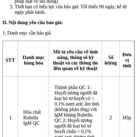
pháp luật về lao động)
Thời hạn có hiệu lực của báo giá: Tối thiểu 90 ngày, kể từ
ngày phát hành.
II. Nội dung yêu cầu báo giá:
1. Danh mục cần báo giá
Mô tả yêu cầu về tính
Đơn
Danh mục
năng, thông số kỹ
Số
STT
vị
hàng hóa
thuật và các thông tin
lượng
tính
liên quan về kỹ thuật
Thành phần QC 1:
Huyết tương người đã
loại bỏ tơ huyết có <
0,1% natri azit; âm tính
(không phản ứng) với
Hóa chất
IgM kháng Rubella.
1
Rubella
2
Hộp
QC 2: Huyết tương
IgM QC
người đã loại bỏ tơ
huyết chứa < 0,1%
natri azit; dương tính