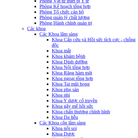
Phòng Vật tư thiết bị Y tế
Phòng Kế hoạch tổng hợp
Phòng Tổ chức cán bộ
Phòng quản lý chất lượng
Phòng Hành chính quản trị
Các khoa
Các Khoa lâm sàng
Khoa Cấp cứu và Hồi sức tích cực - chống
độc
Khoa mắt
Khoa khám bệnh
Khoa Dinh dưỡng
Khoa Nội tổng hợp
Khoa Răng hàm mặt
Khoa ngoại tổng hợp
Khoa Tai mũi họng
Khoa phụ sản
Khoa nhi
Khoa Y dược cổ truyền
Khoa gây mê hồi sức
Khoa chấn thương chỉnh hình
Khoa Da liễu
Các Khoa cận lâm sàng
Khoa nội soi
Khoa Dược