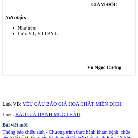
GIÁM ĐỐC
Nơi nhận:
Như trên;
Lưu: VT; VTTBYT.
Võ Ngọc Cường
Link VB:
YÊU CẦU BÁO GIÁ HÓA CHẤT MIỄN DỊCH
Link :
BÁO GIÁ DANH MỤC THẦU
Bài viết mới
Thông báo chiêu sinh - Chương trình thực hành khám bệnh, chữa
bệnh để cấp Giấy phép hành nghề đối với chức danh Bác sĩ Y khoa,