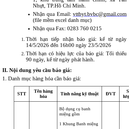
Nhựt, TP.Hồ Chí Minh.
Nhận qua Email:
vttbyt.bvbc@gmail.com
(file mềm excel danh mục)
Nhận qua Fax: 0283 760 0215
Thời hạn tiếp nhận báo giá: kể từ ngày
14/5/2026 đến 16h00 ngày 23/5/2026
Thời hạn có hiệu lực của báo giá: Tối thiểu
90 ngày, kể từ ngày phát hành.
II. Nội dung yêu cầu báo giá:
1. Danh mục hàng hóa cần báo giá:
Tên hàng
S
STT
Tính năng kỹ thuật
ĐVT
hóa
lư
Bộ dụng cụ banh
miệng gồm
1 Khung Banh miệng