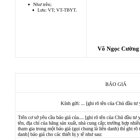
Như trên;
Lưu: VT; VT-TBYT.
Võ Ngọc Cường
BÁO GIÁ
Kính gửi: ...
[ghi rõ tên của Chủ đầu tư 
Trên cơ sở yêu cầu báo giá của....
[ghi rõ tên của Chủ đầu tư 
tên, địa chỉ của hãng sản xuất, nhà cung cấp; trường hợp nhi
tham gia trong một báo giá (gọi chung là liên danh) thì ghi rõ 
danh]
báo giá cho các thiết bị y tế như sau: