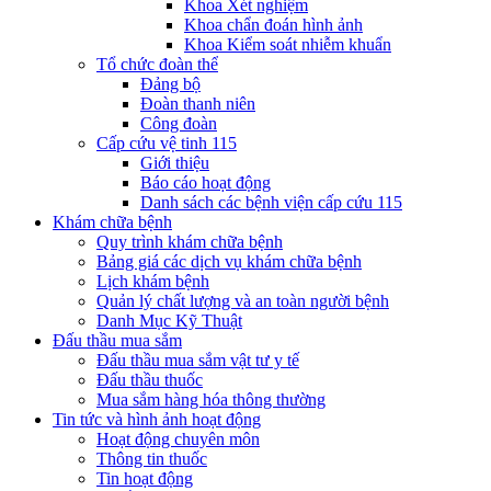
Khoa Xét nghiệm
Khoa chẩn đoán hình ảnh
Khoa Kiểm soát nhiễm khuẩn
Tổ chức đoàn thể
Đảng bộ
Đoàn thanh niên
Công đoàn
Cấp cứu vệ tinh 115
Giới thiệu
Báo cáo hoạt động
Danh sách các bệnh viện cấp cứu 115
Khám chữa bệnh
Quy trình khám chữa bệnh
Bảng giá các dịch vụ khám chữa bệnh
Lịch khám bệnh
Quản lý chất lượng và an toàn người bệnh
Danh Mục Kỹ Thuật
Đấu thầu mua sắm
Đấu thầu mua sắm vật tư y tế
Đấu thầu thuốc
Mua sắm hàng hóa thông thường
Tin tức và hình ảnh hoạt động
Hoạt động chuyên môn
Thông tin thuốc
Tin hoạt động