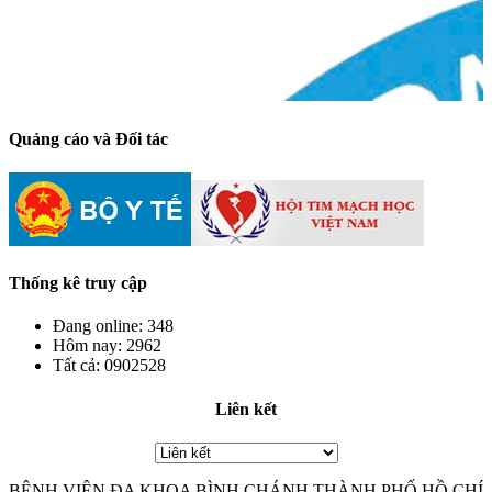
Quảng cáo và Đối tác
Thống kê truy cập
Đang online:
348
Hôm nay:
2962
Tất cả:
0902528
Liên kết
BỆNH VIỆN ĐA KHOA BÌNH CHÁNH THÀNH PHỐ HỒ CHÍ