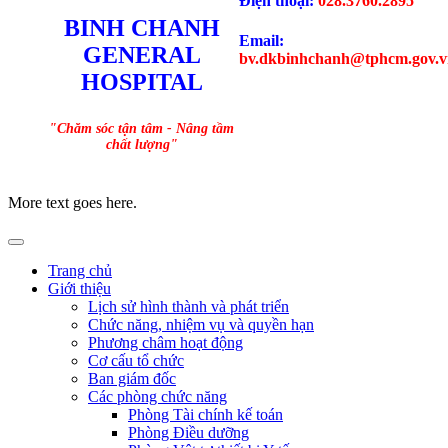
Điện thoại:
028.3760.2895
BINH CHANH
Email:
GENERAL
bv.dkbinhchanh@tphcm.gov.v
HOSPITAL
"Chăm sóc tận tâm - Nâng tầm
chất lượng"
More text goes here.
Trang chủ
Giới thiệu
Lịch sử hình thành và phát triển
Chức năng, nhiệm vụ và quyền hạn
Phương châm hoạt động
Cơ cấu tổ chức
Ban giám đốc
Các phòng chức năng
Phòng Tài chính kế toán
Phòng Điều dưỡng