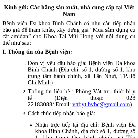
Kính gửi: Các hãng sản xuất, nhà cung cấp tại Việt
Nam
Bệnh viện Đa khoa Bình Chánh có nhu cầu tiếp nhận
báo giá để tham khảo, xây dựng giá “Mua sắm dụng cụ
cắt amidan” cho Khoa Tai Mũi Họng với nội dung cụ
thể như sau:
I. Thông tin của Bệnh viện:
Đơn vị yêu cầu báo giá: Bệnh viện Đa khoa
Bình Chánh (Địa chỉ: số 1, đường số 1, khu
trung tâm hành chính, xã Tân Nhựt, TP.Hồ
Chí Minh)
Thông tin liên hệ : Phòng Vật tư - thiết bị y
tế (Điện thoại:
028
22183088
/
Email:
vttbyt.bvbc@gmail.com
)
Cách thức tiếp nhận báo giá:
Nhận trực tiếp tại địa chỉ: Bệnh viện Đa
khoa Bình Chánh, địa chỉ: số 1, đường số
1, khu trung tâm hành chính, xã Tân