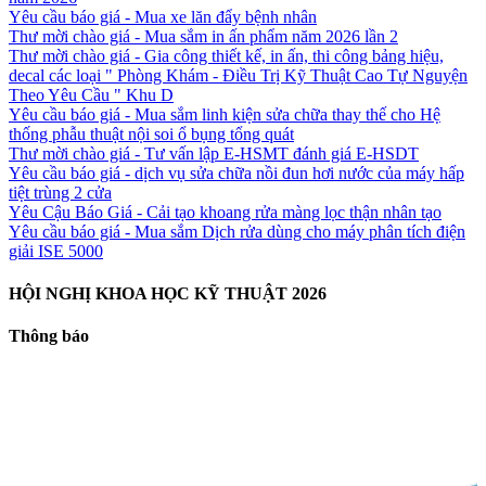
Yêu cầu báo giá - Mua xe lăn đẩy bệnh nhân
Thư mời chào giá - Mua sắm in ấn phẩm năm 2026 lần 2
Thư mời chào giá - Gia công thiết kế, in ấn, thi công bảng hiệu,
decal các loại " Phòng Khám - Điều Trị Kỹ Thuật Cao Tự Nguyện
Theo Yêu Cầu " Khu D
Yêu cầu báo giá - Mua sắm linh kiện sửa chữa thay thế cho Hệ
thống phẫu thuật nội soi ổ bụng tổng quát
Thư mời chào giá - Tư vấn lập E-HSMT đánh giá E-HSDT
Yêu cầu báo giá - dịch vụ sửa chữa nồi đun hơi nước của máy hấp
tiệt trùng 2 cửa
Yêu Cậu Báo Giá - Cải tạo khoang rửa màng lọc thận nhân tạo
Yêu cầu báo giá - Mua sắm Dịch rửa dùng cho máy phân tích điện
giải ISE 5000
HỘI NGHỊ KHOA HỌC KỸ THUẬT 2026
Thông báo