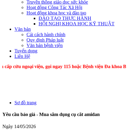
Truyền thông giáo dục sức khỏe
Hoạt động Công Tác Xã Hội
Hoạt động khoa học và đào tạo
ĐÀO TẠO THỰC HÀNH
HỘI NGHỊ KHOA HỌC KỸ THUẬT
Văn bản
Cải cách hành chính
Quy định Pháp luật
Văn bản bệnh viện
Tuyển dụng
Liên Hệ
cứu ngoại viện, gọi ngay 115 hoặc Bệnh viện Đa khoa B
Sơ đồ trang
Yêu cầu báo giá - Mua săm dụng cụ căt amidan
Ngày 14/05/2026