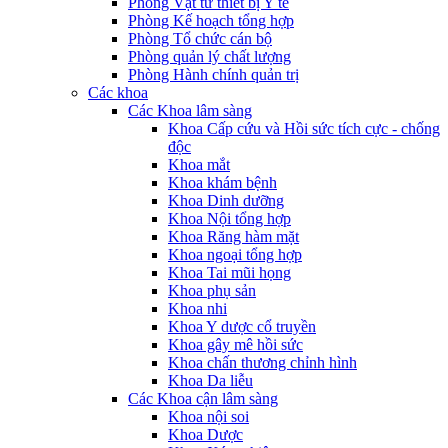
Phòng Vật tư thiết bị Y tế
Phòng Kế hoạch tổng hợp
Phòng Tổ chức cán bộ
Phòng quản lý chất lượng
Phòng Hành chính quản trị
Các khoa
Các Khoa lâm sàng
Khoa Cấp cứu và Hồi sức tích cực - chống
độc
Khoa mắt
Khoa khám bệnh
Khoa Dinh dưỡng
Khoa Nội tổng hợp
Khoa Răng hàm mặt
Khoa ngoại tổng hợp
Khoa Tai mũi họng
Khoa phụ sản
Khoa nhi
Khoa Y dược cổ truyền
Khoa gây mê hồi sức
Khoa chấn thương chỉnh hình
Khoa Da liễu
Các Khoa cận lâm sàng
Khoa nội soi
Khoa Dược