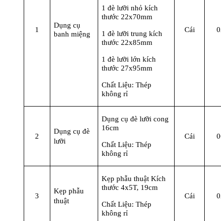
1 đè lưỡi nhỏ kích
thước 22x70mm
Dụng cụ
1
Cái
0
1 đè lưỡi trung kích
banh miệng
thước 22x85mm
1 đè lưỡi lớn kích
thước 27x95mm
Chất Liệu: Thép
không rỉ
Dụng cụ đè lưỡi cong
16cm
Dụng cụ đè
2
Cái
0
lưỡi
Chất Liệu: Thép
không rỉ
Kẹp phẫu thuật Kích
thước 4x5T, 19cm
Kẹp phẫu
3
Cái
0
thuật
Chất Liệu: Thép
không rỉ