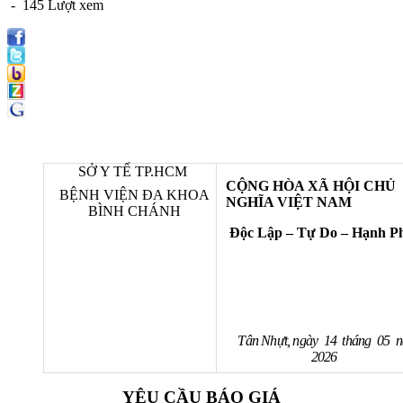
- 145 Lượt xem
SỞ Y TẾ TP.HCM
CỘNG HÒA XÃ HỘI CHỦ
BỆNH VIỆN ĐA KHOA
NGHĨA VIỆT NAM
BÌNH CHÁNH
Độc Lập – Tự Do – Hạnh P
Tân Nhựt, ngày 14 tháng 05 
2026
YÊU CẦU BÁO GIÁ