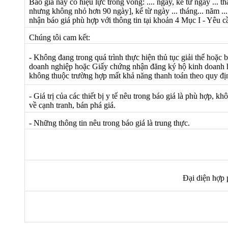
Báo giá này có hiệu lực trong vòng: .... ngày, kể từ ngày ... th
nhưng không nhỏ hơn 90 ngày]
, kể từ ngày ... tháng... năm ..
nhận báo giá phù hợp với thông tin tại khoản 4 Mục I - Yêu cầ
Chúng tôi cam kết:
- Không đang trong quá trình thực hiện thủ tục giải thể hoặc
doanh nghiệp hoặc Giấy chứng nhận đăng ký hộ kinh doanh ho
không thuộc trường hợp mất khả năng thanh toán theo quy đị
- Giá trị của các thiết bị y tế nêu trong báo giá là phù hợp, 
về cạnh tranh, bán phá giá.
- Những thông tin nêu trong báo giá là trung thực.
Đại diện hợp 