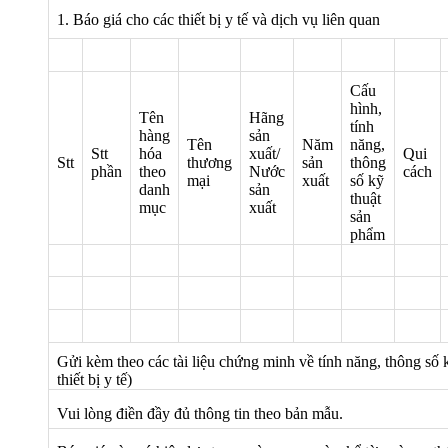
1. Báo giá cho các thiết bị y tế và dịch vụ liên quan
Cấu
hình,
Tên
Hãng
tính
hàng
sản
Tên
Năm
năng,
Stt
hóa
xuất/
Qui
Stt
thương
sản
thông
phần
theo
Nước
cách
mại
xuất
số kỹ
danh
sản
thuật
mục
xuất
sản
phẩm
Gửi kèm theo các tài liệu chứng minh về tính năng, thông số kỹ
thiết bị y tế)
Vui lòng điền đầy đủ thông tin theo bản mẫu.