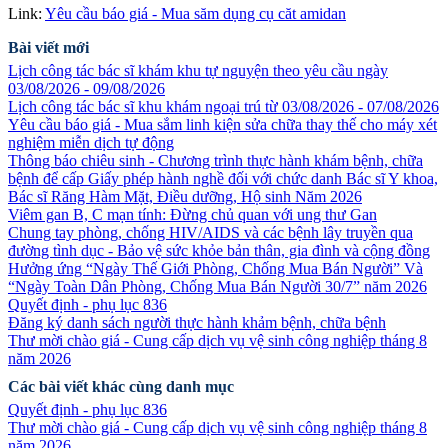
Link:
Yêu cầu báo giá - Mua săm dụng cụ căt amidan
Bài viết mới
Lịch công tác bác sĩ khám khu tự nguyện theo yêu cầu ngày
03/08/2026 - 09/08/2026
Lịch công tác bác sĩ khu khám ngoại trú từ 03/08/2026 - 07/08/2026
Yêu cầu báo giá - Mua sắm linh kiện sửa chữa thay thế cho máy xét
nghiệm miễn dịch tự động
Thông báo chiêu sinh - Chương trình thực hành khám bệnh, chữa
bệnh để cấp Giấy phép hành nghề đối với chức danh Bác sĩ Y khoa,
Bác sĩ Răng Hàm Mặt, Điều dưỡng, Hộ sinh Năm 2026
Viêm gan B, C mạn tính: Đừng chủ quan với ung thư Gan
Chung tay phòng, chống HIV/AIDS và các bệnh lây truyền qua
đường tình dục - Bảo vệ sức khỏe bản thân, gia đình và cộng đồng
Hưởng ứng “Ngày Thế Giới Phòng, Chống Mua Bán Người” Và
“Ngày Toàn Dân Phòng, Chống Mua Bán Người 30/7” năm 2026
Quyết định - phụ lục 836
Đăng ký danh sách người thực hành khảm bệnh, chữa bệnh
Thư mời chào giá - Cung cấp dịch vụ vệ sinh công nghiệp tháng 8
năm 2026
Các bài viết khác cùng danh mục
Quyết định - phụ lục 836
Thư mời chào giá - Cung cấp dịch vụ vệ sinh công nghiệp tháng 8
năm 2026