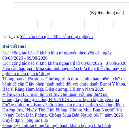
(Ký tên, đóng dấu)
Link_vb:
Yêu cầu báo giá - Mua sắm ống nghiệm
Bài viết mới
Lịch công tác bác sĩ khám khu tự nguyện theo yêu cầu ngày
03/08/2026 - 09/08/2026
Lịch công tác bác sĩ khu khám ngoại trú từ 03/08/2026 - 07/08/2026
Yêu cầu báo giá - Mua sắm linh kiện sửa chữa thay thế cho máy xét
nghiệm miễn dịch tự động
Thông báo chiêu sinh - Chương trình thực hành khám bệnh, chữa
bệnh để cấp Giấy phép hành nghề đối với chức danh Bác sĩ Y khoa,
Bác sĩ Răng Hàm Mặt, Điều dưỡng, Hộ sinh Năm 2026
Viêm gan B, C mạn tính: Đừng chủ quan với ung thư Gan
Chung tay phòng, chống HIV/AIDS và các bệnh lây truyền qua
đường tình dục - Bảo vệ sức khỏe bản thân, gia đình và cộng đồng
Hưởng ứng “Ngày Thế Giới Phòng, Chống Mua Bán Người” Và
“Ngày Toàn Dân Phòng, Chống Mua Bán Người 30/7” năm 2026
Quyết định - phụ lục 836
Đăng ký danh sách người thực hành khảm bệnh, chữa bệnh