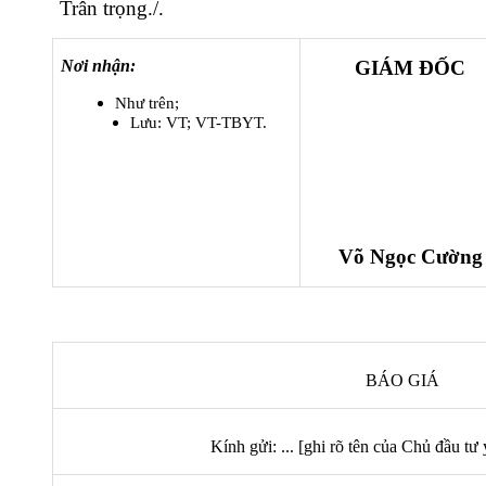
Trân trọng./.
Nơi nhận:
GIÁM ĐỐC
Như trên;
Lưu: VT; VT-TBYT.
Võ Ngọc Cường
BÁO GIÁ
Kính gửi: ...
[ghi rõ tên của Chủ đầu tư 