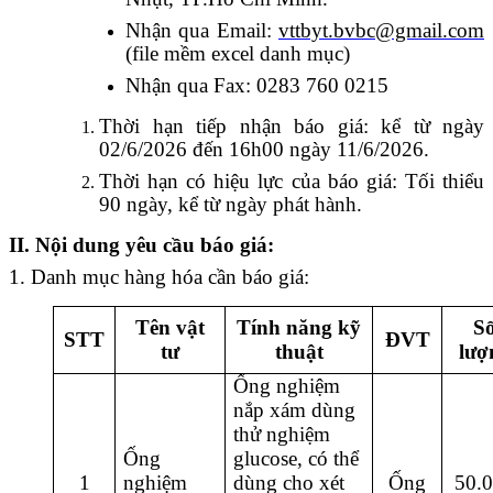
Nhận qua Email:
vttbyt.bvbc@gmail.com
(file mềm excel danh mục)
Nhận qua Fax: 0283 760 0215
Thời hạn tiếp nhận báo giá: kể từ ngày
02/6/2026 đến 16h00 ngày 11/6/2026.
Thời hạn có hiệu lực của báo giá: Tối thiểu
90 ngày, kể từ ngày phát hành.
II. Nội dung yêu cầu báo giá:
1. Danh mục hàng hóa cần báo giá:
Tên vật
Tính năng kỹ
S
STT
ĐVT
tư
thuật
lượ
Ống nghiệm
nắp xám dùng
thử nghiệm
Ống
glucose, có thể
1
nghiệm
dùng cho xét
Ống
50.