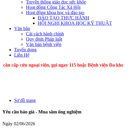
Truyền thông giáo dục sức khỏe
Hoạt động Công Tác Xã Hội
Hoạt động khoa học và đào tạo
ĐÀO TẠO THỰC HÀNH
HỘI NGHỊ KHOA HỌC KỸ THUẬT
Văn bản
Cải cách hành chính
Quy định Pháp luật
Văn bản bệnh viện
Tuyển dụng
Liên Hệ
p cứu ngoại viện, gọi ngay 115 hoặc Bệnh viện Đa kho
Sơ đồ trang
Yêu cầu báo giá - Mua sắm ống nghiệm
Ngày 02/06/2026