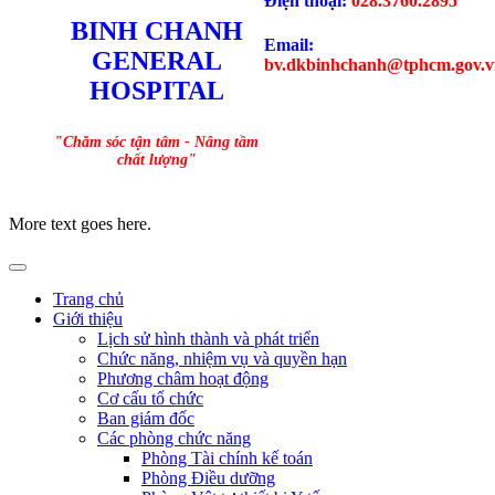
Điện thoại:
028.3760.2895
BINH CHANH
Email:
GENERAL
bv.dkbinhchanh@tphcm.gov.v
HOSPITAL
"Chăm sóc tận tâm - Nâng tầm
chất lượng"
More text goes here.
Trang chủ
Giới thiệu
Lịch sử hình thành và phát triển
Chức năng, nhiệm vụ và quyền hạn
Phương châm hoạt động
Cơ cấu tổ chức
Ban giám đốc
Các phòng chức năng
Phòng Tài chính kế toán
Phòng Điều dưỡng