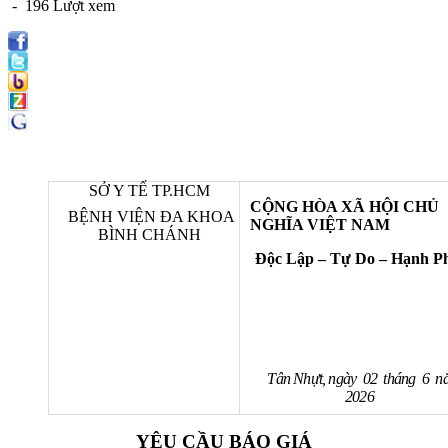
- 196 Lượt xem
SỞ Y TẾ TР.НСМ
CỘNG HÒA XÃ HỘI CHỦ
BỆNH VIỆN ĐA KHOA
NGHĨA VIỆT NAM
BÌNH CHÁNH
Độc Lập – Tự Do – Hạnh P
Tân Nhựt, ngày 02 tháng 6 n
2026
YÊU CẦU BÁO GIÁ