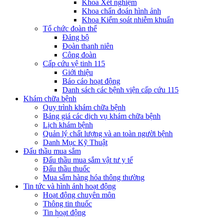
Khoa Xét nghiệm
Khoa chẩn đoán hình ảnh
Khoa Kiểm soát nhiễm khuẩn
Tổ chức đoàn thể
Đảng bộ
Đoàn thanh niên
Công đoàn
Cấp cứu vệ tinh 115
Giới thiệu
Báo cáo hoạt động
Danh sách các bệnh viện cấp cứu 115
Khám chữa bệnh
Quy trình khám chữa bệnh
Bảng giá các dịch vụ khám chữa bệnh
Lịch khám bệnh
Quản lý chất lượng và an toàn người bệnh
Danh Mục Kỹ Thuật
Đấu thầu mua sắm
Đấu thầu mua sắm vật tư y tế
Đấu thầu thuốc
Mua sắm hàng hóa thông thường
Tin tức và hình ảnh hoạt động
Hoạt động chuyên môn
Thông tin thuốc
Tin hoạt động