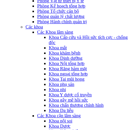
Phòng Vật tư thiết bị Y tế
Phòng Kế hoạch tổng hợp
Phòng Tổ chức cán bộ
Phòng quản lý chất lượng
Phòng Hành chính quản trị
Các khoa
Các Khoa lâm sàng
Khoa Cấp cứu và Hồi sức tích cực - chống
độc
Khoa mắt
Khoa khám bệnh
Khoa Dinh dưỡng
Khoa Nội tổng hợp
Khoa Răng hàm mặt
Khoa ngoại tổng hợp
Khoa Tai mũi họng
Khoa phụ sản
Khoa nhi
Khoa Y dược cổ truyền
Khoa gây mê hồi sức
Khoa chấn thương chỉnh hình
Khoa Da liễu
Các Khoa cận lâm sàng
Khoa nội soi
Khoa Dược