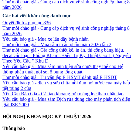
Thư mời chào giá - Cung cấp dịch vụ vệ sinh công nghiệp tháng 8
năm 2026
Các bài viết khác cùng danh mục
Quyết định - phụ lục 836
Thư mời chào giá - Cung cấp dịch vụ vệ sinh công nghiệp tháng 8
năm 2026
Yêu cầu báo giá - Mua xe lăn đẩy bệnh nhân
Thư mời chào giá - Mua sắm in ấn phẩm năm 2026 lần 2
Thư mời chào giá - Gia công thiết kế, in ấn, thi công bảng hiệu,
decal các loại " Phòng Khám - Điều Trị Kỹ Thuật Cao Tự Nguyện
Theo Yêu Cầu " Khu D
Yêu cầu báo giá - Mua sắm linh kiện sửa chữa thay thế cho Hệ
thống phẫu thuật nội soi ổ bụng tổng quát
Thư mời chào giá - Tư vấn lập E-HSMT đánh giá E-HSDT
Yêu cầu báo giá - dịch vụ sửa chữa nồi đun hơi nước của máy hấp
tiệt trùng 2 cửa
Yêu Cậu Báo Giá - Cải tạo khoang rửa màng lọc thận nhân tạo
Yêu cầu báo giá - Mua sắm Dịch rửa dùng cho máy phân tích điện
giải ISE 5000
HỘI NGHỊ KHOA HỌC KỸ THUẬT 2026
Thông báo