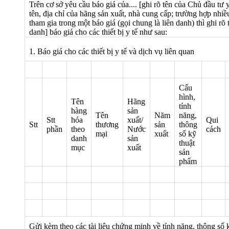
Trên cơ sở yêu cầu báo giá của....
[ghi rõ tên của Chủ đầu tư 
tên, địa chỉ của hãng sản xuất, nhà cung cấp; trường hợp nhi
tham gia trong một báo giá (gọi chung là liên danh) thì ghi rõ 
danh]
báo giá cho các thiết bị y tế như sau:
1. Báo giá cho các thiết bị y tế và dịch vụ liên quan
Cấu
hình,
Tên
Hãng
tính
hàng
sản
Tên
Năm
năng,
Stt
hóa
xuất/
Qui
Stt
thương
sản
thông
phần
theo
Nước
cách
mại
xuất
số kỹ
danh
sản
thuật
mục
xuất
sản
phẩm
Gửi kèm theo các tài liệu chứng minh về tính năng, thông số kỹ