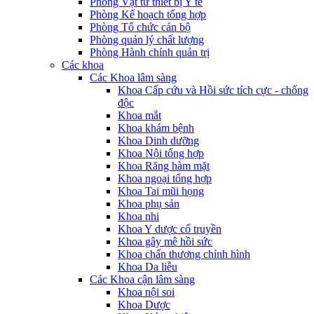
Phòng Vật tư thiết bị Y tế
Phòng Kế hoạch tổng hợp
Phòng Tổ chức cán bộ
Phòng quản lý chất lượng
Phòng Hành chính quản trị
Các khoa
Các Khoa lâm sàng
Khoa Cấp cứu và Hồi sức tích cực - chống
độc
Khoa mắt
Khoa khám bệnh
Khoa Dinh dưỡng
Khoa Nội tổng hợp
Khoa Răng hàm mặt
Khoa ngoại tổng hợp
Khoa Tai mũi họng
Khoa phụ sản
Khoa nhi
Khoa Y dược cổ truyền
Khoa gây mê hồi sức
Khoa chấn thương chỉnh hình
Khoa Da liễu
Các Khoa cận lâm sàng
Khoa nội soi
Khoa Dược