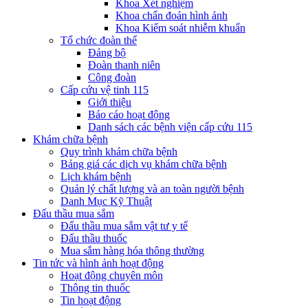
Khoa Xét nghiệm
Khoa chẩn đoán hình ảnh
Khoa Kiểm soát nhiễm khuẩn
Tổ chức đoàn thể
Đảng bộ
Đoàn thanh niên
Công đoàn
Cấp cứu vệ tinh 115
Giới thiệu
Báo cáo hoạt động
Danh sách các bệnh viện cấp cứu 115
Khám chữa bệnh
Quy trình khám chữa bệnh
Bảng giá các dịch vụ khám chữa bệnh
Lịch khám bệnh
Quản lý chất lượng và an toàn người bệnh
Danh Mục Kỹ Thuật
Đấu thầu mua sắm
Đấu thầu mua sắm vật tư y tế
Đấu thầu thuốc
Mua sắm hàng hóa thông thường
Tin tức và hình ảnh hoạt động
Hoạt động chuyên môn
Thông tin thuốc
Tin hoạt động