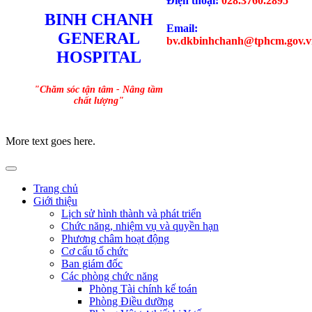
Điện thoại:
028.3760.2895
BINH CHANH
Email:
GENERAL
bv.dkbinhchanh@tphcm.gov.v
HOSPITAL
"Chăm sóc tận tâm - Nâng tầm
chất lượng"
More text goes here.
Trang chủ
Giới thiệu
Lịch sử hình thành và phát triển
Chức năng, nhiệm vụ và quyền hạn
Phương châm hoạt động
Cơ cấu tổ chức
Ban giám đốc
Các phòng chức năng
Phòng Tài chính kế toán
Phòng Điều dưỡng