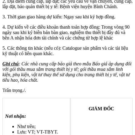
2. Địa điểm cung cấp, lắp đặt; các yêu cầu về vận chuyển, cung cấp,
lắp đặt, bảo quản thiết bị y tế: Bệnh viện huyện Bình Chánh
.
3. Thời gian giao hàng dự kiến: Ngay sau khi ký hợp đồng.
4. Dự kiến về các điều khoản thanh toán hợp đồng: Trong vòng 90
ngày sau khi ký biên bản bàn giao, nghiệm thu thiết bị đầy đủ và
bên A nhận hóa đơn tài chính và các chứng từ hợp lệ khác
5. Các thông tin khác (nếu có): Catalogue sản phẩm và các tài liệu
kỹ thuật có liên quan khác.
Ghi chú
: Các nhà cung cấp báo giá theo mẫu Báo giá áp dụng đối
với gói thầu mua sắm trang thiết bị y tế; gói thầu mua sắm linh
kiện, phụ kiện, vật tư thay thế sử dụng cho trang thiết bị y tế, vật tư
tiêu hao, hóa chất.
Trân trọng./.
GIÁM ĐỐC
Nơi nhận:
Như trên;
Lưu: VT; VT-TBYT.