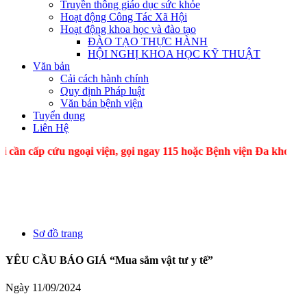
Truyền thông giáo dục sức khỏe
Hoạt động Công Tác Xã Hội
Hoạt động khoa học và đào tạo
ĐÀO TẠO THỰC HÀNH
HỘI NGHỊ KHOA HỌC KỸ THUẬT
Văn bản
Cải cách hành chính
Quy định Pháp luật
Văn bản bệnh viện
Tuyển dụng
Liên Hệ
ấp cứu ngoại viện, gọi ngay 115 hoặc Bệnh viện Đa kho
Sơ đồ trang
YÊU CẦU BÁO GIÁ “Mua sắm vật tư y tế”
Ngày 11/09/2024