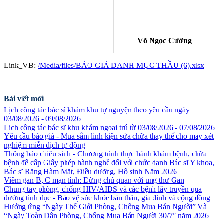
Võ Ngọc Cường
Link_VB:
/Media/files/BÁO GIÁ DANH MỤC THẦU (6).xlsx
Bài viết mới
Lịch công tác bác sĩ khám khu tự nguyện theo yêu cầu ngày
03/08/2026 - 09/08/2026
Lịch công tác bác sĩ khu khám ngoại trú từ 03/08/2026 - 07/08/2026
Yêu cầu báo giá - Mua sắm linh kiện sửa chữa thay thế cho máy xét
nghiệm miễn dịch tự động
Thông báo chiêu sinh - Chương trình thực hành khám bệnh, chữa
bệnh để cấp Giấy phép hành nghề đối với chức danh Bác sĩ Y khoa,
Bác sĩ Răng Hàm Mặt, Điều dưỡng, Hộ sinh Năm 2026
Viêm gan B, C mạn tính: Đừng chủ quan với ung thư Gan
Chung tay phòng, chống HIV/AIDS và các bệnh lây truyền qua
đường tình dục - Bảo vệ sức khỏe bản thân, gia đình và cộng đồng
Hưởng ứng “Ngày Thế Giới Phòng, Chống Mua Bán Người” Và
“Ngày Toàn Dân Phòng, Chống Mua Bán Người 30/7” năm 2026