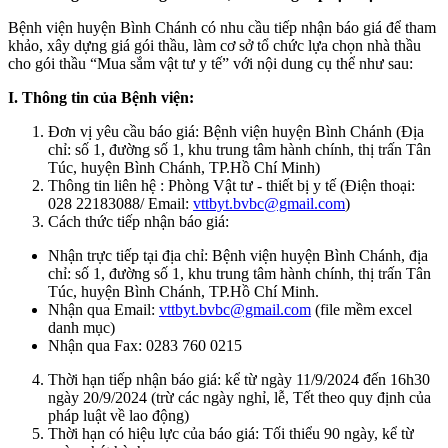
Bệnh viện huyện Bình Chánh có nhu cầu tiếp nhận báo giá để tham
khảo, xây dựng giá gói thầu, làm cơ sở tổ chức lựa chọn nhà thầu
cho gói thầu “Mua sắm vật tư y tế” với nội dung cụ thể như sau:
I. Thông tin của Bệnh viện:
Đơn vị yêu cầu báo giá: Bệnh viện huyện Bình Chánh (Địa
chỉ: số 1, đường số 1, khu trung tâm hành chính, thị trấn Tân
Túc, huyện Bình Chánh, TP.Hồ Chí Minh)
Thông tin liên hệ : Phòng Vật tư - thiết bị y tế (Điện thoại:
028 22183088/ Email:
vttbyt.bvbc@gmail.com
)
Cách thức tiếp nhận báo giá:
Nhận trực tiếp tại địa chỉ: Bệnh viện huyện Bình Chánh, địa
chỉ: số 1, đường số 1, khu trung tâm hành chính, thị trấn Tân
Túc, huyện Bình Chánh, TP.Hồ Chí Minh.
Nhận qua Email:
vttbyt.bvbc@gmail.com
(file mềm excel
danh mục)
Nhận qua Fax: 0283 760 0215
Thời hạn tiếp nhận báo giá: kể từ ngày 11/9/2024 đến 16h30
ngày 20/9/2024 (trừ các ngày nghỉ, lễ, Tết theo quy định của
pháp luật về lao động)
Thời hạn có hiệu lực của báo giá: Tối thiểu 90 ngày, kể từ