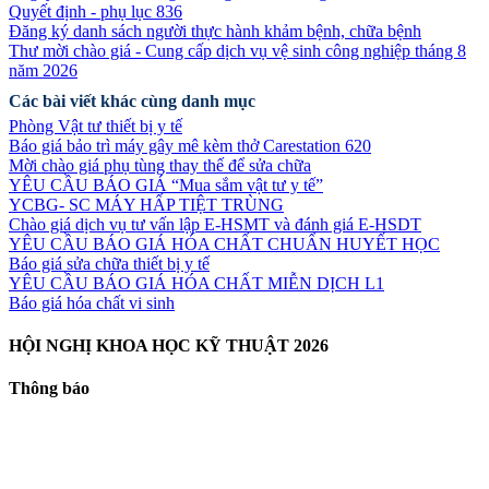
Quyết định - phụ lục 836
Đăng ký danh sách người thực hành khảm bệnh, chữa bệnh
Thư mời chào giá - Cung cấp dịch vụ vệ sinh công nghiệp tháng 8
năm 2026
Các bài viết khác cùng danh mục
Phòng Vật tư thiết bị y tế
Báo giá bảo trì máy gây mê kèm thở Carestation 620
Mời chào giá phụ tùng thay thế để sửa chữa
YÊU CẦU BÁO GIÁ “Mua sắm vật tư y tế”
YCBG- SC MÁY HẤP TIỆT TRÙNG
Chào giá dịch vụ tư vấn lập E-HSMT và đánh giá E-HSDT
YÊU CẦU BÁO GIÁ HÓA CHẤT CHUẨN HUYẾT HỌC
Báo giá sửa chữa thiết bị y tế
YÊU CẦU BÁO GIÁ HÓA CHẤT MIỄN DỊCH L1
Báo giá hóa chất vi sinh
HỘI NGHỊ KHOA HỌC KỸ THUẬT 2026
Thông báo