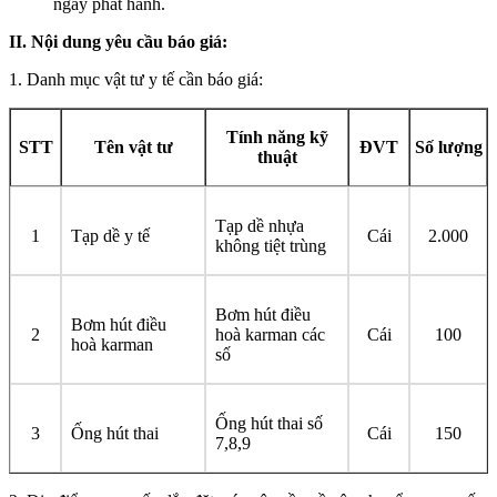
ngày phát hành.
II. Nội dung yêu cầu báo giá:
1. Danh mục vật tư y tế cần báo giá:
Tính năng kỹ
STT
Tên vật tư
ĐVT
Số lượng
thuật
Tạp dề nhựa
1
Tạp dề y tế
Cái
2.000
không tiệt trùng
Bơm hút điều
Bơm hút điều
2
hoà karman các
Cái
100
hoà karman
số
Ống hút thai số
3
Ống hút thai
Cái
150
7,8,9