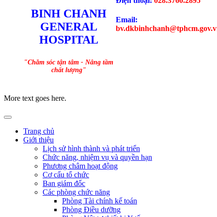
Điện thoại:
028.3760.2895
BINH CHANH
Email:
GENERAL
bv.dkbinhchanh@tphcm.gov.v
HOSPITAL
"Chăm sóc tận tâm - Nâng tầm
chất lượng"
More text goes here.
Trang chủ
Giới thiệu
Lịch sử hình thành và phát triển
Chức năng, nhiệm vụ và quyền hạn
Phương châm hoạt động
Cơ cấu tổ chức
Ban giám đốc
Các phòng chức năng
Phòng Tài chính kế toán
Phòng Điều dưỡng