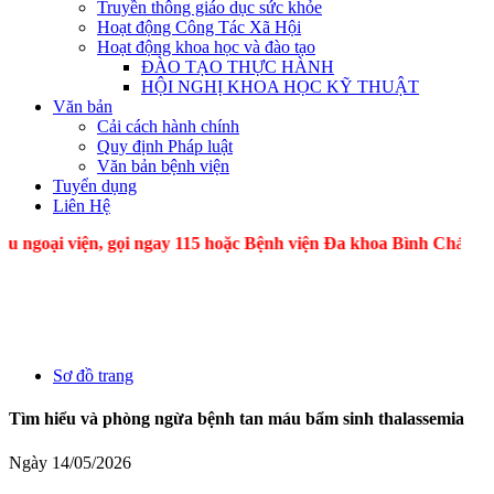
Truyền thông giáo dục sức khỏe
Hoạt động Công Tác Xã Hội
Hoạt động khoa học và đào tạo
ĐÀO TẠO THỰC HÀNH
HỘI NGHỊ KHOA HỌC KỸ THUẬT
Văn bản
Cải cách hành chính
Quy định Pháp luật
Văn bản bệnh viện
Tuyển dụng
Liên Hệ
 viện, gọi ngay 115 hoặc Bệnh viện Đa khoa Bình Chánh
Sơ đồ trang
Tìm hiểu và phòng ngừa bệnh tan máu bẩm sinh thalassemia
Ngày 14/05/2026