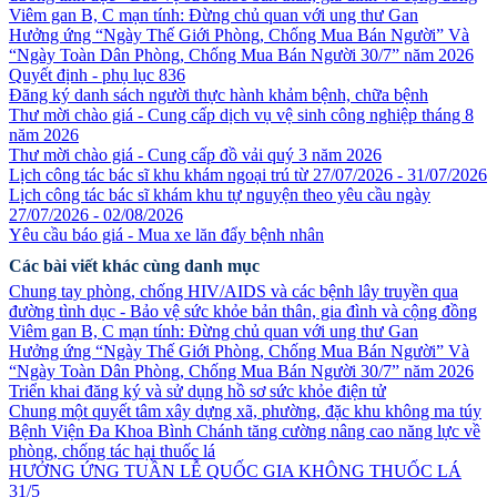
Viêm gan B, C mạn tính: Đừng chủ quan với ung thư Gan
Hưởng ứng “Ngày Thế Giới Phòng, Chống Mua Bán Người” Và
“Ngày Toàn Dân Phòng, Chống Mua Bán Người 30/7” năm 2026
Quyết định - phụ lục 836
Đăng ký danh sách người thực hành khảm bệnh, chữa bệnh
Thư mời chào giá - Cung cấp dịch vụ vệ sinh công nghiệp tháng 8
năm 2026
Thư mời chào giá - Cung cấp đồ vải quý 3 năm 2026
Lịch công tác bác sĩ khu khám ngoại trú từ 27/07/2026 - 31/07/2026
Lịch công tác bác sĩ khám khu tự nguyện theo yêu cầu ngày
27/07/2026 - 02/08/2026
Yêu cầu báo giá - Mua xe lăn đẩy bệnh nhân
Các bài viết khác cùng danh mục
Chung tay phòng, chống HIV/AIDS và các bệnh lây truyền qua
đường tình dục - Bảo vệ sức khỏe bản thân, gia đình và cộng đồng
Viêm gan B, C mạn tính: Đừng chủ quan với ung thư Gan
Hưởng ứng “Ngày Thế Giới Phòng, Chống Mua Bán Người” Và
“Ngày Toàn Dân Phòng, Chống Mua Bán Người 30/7” năm 2026
Triển khai đăng ký và sử dụng hồ sơ sức khỏe điện tử
Chung một quyết tâm xây dựng xã, phường, đặc khu không ma túy
Bệnh Viện Đa Khoa Bình Chánh tăng cường nâng cao năng lực về
phòng, chống tác hại thuốc lá
HƯỞNG ỨNG TUẦN LỄ QUỐC GIA KHÔNG THUỐC LÁ
31/5