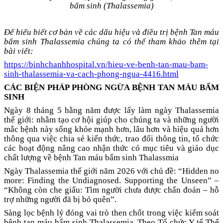
bẩm sinh (Thalassemia)
Để hiểu biết cơ bản về các dấu hiệu và điều trị bệnh Tan máu
bẩm sinh Thalassemia chúng ta có thể tham khảo thêm tại
bài viết:
https://binhchanhhospital.vn/hieu-ve-benh-tan-mau-bam-
sinh-thalassemia-va-cach-phong-ngua-4416.html
CÁC BIỆN PHÁP PHÒNG NGỪA BỆNH TAN MÁU BẨM
SINH
Ngày 8 tháng 5 hằng năm được lấy làm ngày Thalassemia
thế giới: nhằm tạo cơ hội giúp cho chúng ta và những người
mắc bệnh này sống khỏe mạnh hơn, lâu hơn và hiệu quả hơn
thông qua việc chia sẻ kiến thức, trao đổi thông tin, tổ chức
các hoạt động nâng cao nhận thức có mục tiêu và giáo dục
chất lượng về bệnh Tan máu bẩm sinh Thalassmia
Ngày Thalassemia thế giới năm 2026 với chủ đề: “Hidden no
more: Finding the Undiagnosed. Supporting the Unseen” –
“Không còn che giấu: Tìm người chưa được chẩn đoán – hỗ
trợ những người đã bị bỏ quên”.
Sàng lọc bệnh lý đóng vai trò then chốt trong việc kiểm soát
bệnh tan máu bẩm sinh Thalassemia. Theo Tổ chức Y tế Thế