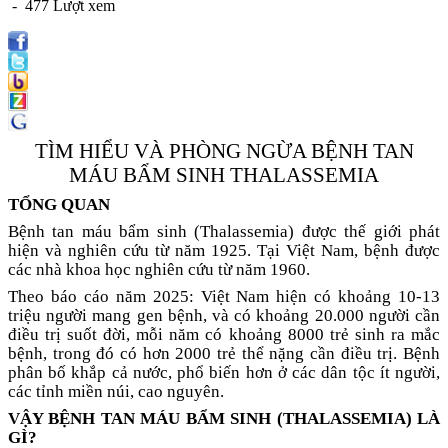
- 477 Lượt xem
TÌM HIỂU VÀ PHÒNG NGỪA BỆNH TAN
MÁU BẨM SINH THALASSEMIA
TỔNG QUAN
Bệnh tan máu bẩm sinh (Thalassemia) được thế giới phát
hiện và nghiên cứu từ năm 1925. Tại Việt Nam, bệnh được
các nhà khoa học nghiên cứu từ năm 1960.
Theo báo cáo năm 2025: Việt Nam hiện có khoảng 10-13
triệu người mang gen bệnh, và có khoảng 20.000 người cần
điều trị suốt đời, mỗi năm có khoảng 8000 trẻ sinh ra mắc
bệnh, trong đó có hơn 2000 trẻ thể nặng cần điều trị. Bệnh
phân bố khắp cả nước, phổ biến hơn ở các dân tộc ít người,
các tỉnh miền núi, cao nguyên.
VẬY BỆNH TAN MÁU BẨM SINH (THALASSEMIA) LÀ
GÌ?