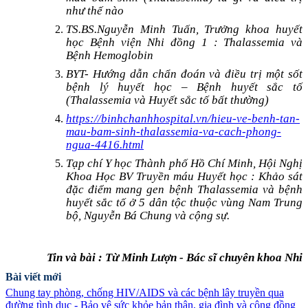
như thế nào
TS.BS.Nguyễn Minh Tuấn, Trưởng khoa huyết
học Bệnh viện Nhi đồng 1 : Thalassemia và
Bệnh Hemoglobin
BYT- Hướng dẫn chẩn đoán và điều trị một sốt
bệnh lý huyết học – Bệnh huyết sắc tố
(Thalassemia và Huyết sắc tố bất thường)
https://binhchanhhospital.vn/hieu-ve-benh-tan-
mau-bam-sinh-thalassemia-va-cach-phong-
ngua-4416.html
Tạp chí Y học Thành phố Hồ Chí Minh, Hội Nghị
Khoa Học BV Truyền máu Huyết học : Khảo sát
đặc điểm mang gen bệnh Thalassemia và bệnh
huyết sắc tố ở 5 dân tộc thuộc vùng Nam Trung
bộ, Nguyễn Bá Chung và cộng sự.
Tin và bài : Từ Minh Lượn - Bác sĩ chuyên khoa Nhi
Bài viết mới
Chung tay phòng, chống HIV/AIDS và các bệnh lây truyền qua
đường tình dục - Bảo vệ sức khỏe bản thân, gia đình và cộng đồng