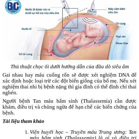
Thủ thuật chọc ối dưới hướng dẫn của đầu dò siêu âm
Gai nhau hay máu cuống rốn sẽ được xét nghiệm DNA để
xác định hoặc loại trừ các đột biến giống của bố mẹ. Nếu xét
nghiệm thai nhi bị bệnh nặng thì gia đình có thể đình chỉ thai
nghén.
Người bệnh Tan máu bẩm sinh (Thalassemia) cần được
khám, điều trị và chủng ngừa để hạn chế các biến chứng của
bệnh.
Tài liệu tham khảo
Viện huyết học – Truyền máu Trung ương: Tan
máu bẩm sinh (Thalassemia) là gì và điều trị