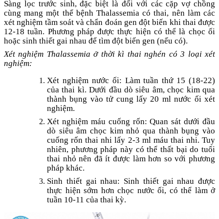
Sàng lọc trước sinh, đặc biệt là đối với các cặp vợ chồng
cùng mang một thể bệnh Thalassemia có thai, nên làm các
xét nghiệm tầm soát và chẩn đoán gen đột biến khi thai được
12-18 tuần. Phương pháp được thực hiện có thể là chọc ối
hoặc sinh thiết gai nhau để tìm đột biến gen (nếu có).
Xét nghiệm Thalassemia ở thời kì thai nghén có 3 loại xét
nghiệm:
Xét nghiệm nước ối: Làm tuần thứ 15 (18-22)
của thai kì. Dưới đầu dò siêu âm, chọc kim qua
thành bụng vào tử cung lấy 20 ml nước ối xét
nghiệm.
Xét nghiệm máu cuống rốn: Quan sát dưới đầu
dò siêu âm chọc kim nhỏ qua thành bụng vào
cuống rốn thai nhi lấy 2-3 ml máu thai nhi. Tuy
nhiên, phương pháp này có thể thất bại do tuổi
thai nhỏ nên đã ít được làm hơn so với phương
pháp khác.
Sinh thiết gai nhau: Sinh thiết gai nhau được
thực hiện sớm hơn chọc nước ối, có thể làm ở
tuần 10-11 của thai kỳ.