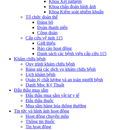
Khoa Xét nghiệm
Khoa chẩn đoán hình ảnh
Khoa Kiểm soát nhiễm khuẩn
Tổ chức đoàn thể
Đảng bộ
Đoàn thanh niên
Công đoàn
Cấp cứu vệ tinh 115
Giới thiệu
Báo cáo hoạt động
Danh sách các bệnh viện cấp cứu 115
Khám chữa bệnh
Quy trình khám chữa bệnh
Bảng giá các dịch vụ khám chữa bệnh
Lịch khám bệnh
Quản lý chất lượng và an toàn người bệnh
Danh Mục Kỹ Thuật
Đấu thầu mua sắm
Đấu thầu mua sắm vật tư y tế
Đấu thầu thuốc
Mua sắm hàng hóa thông thường
Tin tức và hình ảnh hoạt động
Hoạt động chuyên môn
Thông tin thuốc
Tin hoạt động