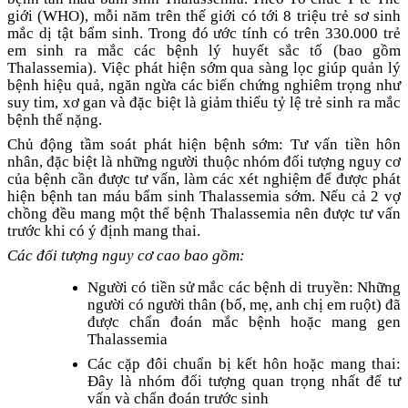
giới (WHO), mỗi năm trên thế giới có tới 8 triệu trẻ sơ sinh
mắc dị tật bẩm sinh. Trong đó ước tính có trên 330.000 trẻ
em sinh ra mắc các bệnh lý huyết sắc tố (bao gồm
Thalassemia). Việc phát hiện sớm qua sàng lọc giúp quản lý
bệnh hiệu quả, ngăn ngừa các biến chứng nghiêm trọng như
suy tim, xơ gan và đặc biệt là giảm thiểu tỷ lệ trẻ sinh ra mắc
bệnh thể nặng.
Chủ động tầm soát phát hiện bệnh sớm: Tư vấn tiền hôn
nhân, đặc biệt là những người thuộc nhóm đối tượng nguy cơ
của bệnh cần được tư vấn, làm các xét nghiệm để được phát
hiện bệnh tan máu bẩm sinh Thalassemia sớm. Nếu cả 2 vợ
chồng đều mang một thể bệnh Thalassemia nên được tư vấn
trước khi có ý định mang thai.
Các đối tượng nguy cơ cao bao gồm:
Người có tiền sử mắc các bệnh di truyền: Những
người có người thân (bố, mẹ, anh chị em ruột) đã
được chẩn đoán mắc bệnh hoặc mang gen
Thalassemia
Các cặp đôi chuẩn bị kết hôn hoặc mang thai:
Đây là nhóm đối tượng quan trọng nhất để tư
vấn và chẩn đoán trước sinh