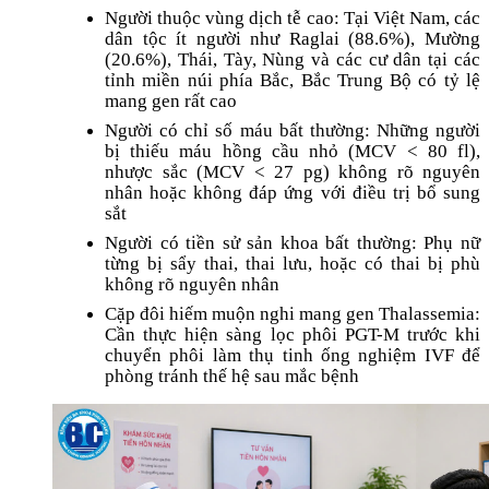
Người thuộc vùng dịch tễ cao: Tại Việt Nam, các
dân tộc ít người như Raglai (88.6%), Mường
(20.6%), Thái, Tày, Nùng và các cư dân tại các
tỉnh miền núi phía Bắc, Bắc Trung Bộ có tỷ lệ
mang gen rất cao
Người có chỉ số máu bất thường: Những người
bị thiếu máu hồng cầu nhỏ (MCV < 80 fl),
nhược sắc (MCV < 27 pg) không rõ nguyên
nhân hoặc không đáp ứng với điều trị bổ sung
sắt
Người có tiền sử sản khoa bất thường: Phụ nữ
từng bị sẩy thai, thai lưu, hoặc có thai bị phù
không rõ nguyên nhân
Cặp đôi hiếm muộn nghi mang gen Thalassemia:
Cần thực hiện sàng lọc phôi PGT-M trước khi
chuyển phôi làm thụ tinh ống nghiệm IVF để
phòng tránh thế hệ sau mắc bệnh